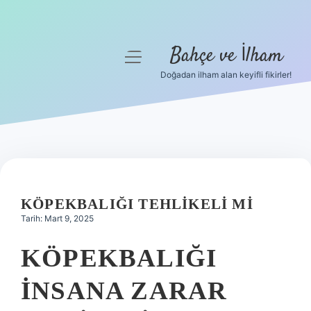
Bahçe ve İlham
menüyü
aç
Doğadan ilham alan keyifli fikirler!
Anasayfa
Gizlilik Politikası
Yasal Uyarı
Hakkımızda
KÖPEKBALIĞI TEHLIKELI MI
Tarih: Mart 9, 2025
KÖPEKBALIĞI
INSANA ZARAR