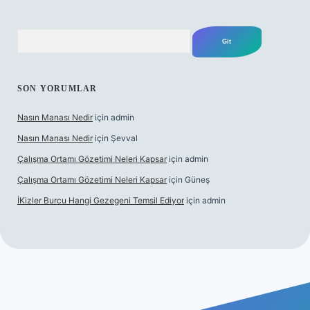
Arama
SON YORUMLAR
Nasın Manası Nedir
için
admin
Nasın Manası Nedir
için
Şevval
Çalışma Ortamı Gözetimi Neleri Kapsar
için
admin
Çalışma Ortamı Gözetimi Neleri Kapsar
için
Güneş
İKizler Burcu Hangi Gezegeni Temsil Ediyor
için
admin
riş
ilbet giriş
vdcasino giriş
betexper