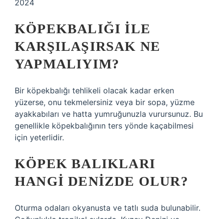
2024
KÖPEKBALIĞI ILE
KARŞILAŞIRSAK NE
YAPMALIYIM?
Bir köpekbalığı tehlikeli olacak kadar erken
yüzerse, onu tekmelersiniz veya bir sopa, yüzme
ayakkabıları ve hatta yumruğunuzla vurursunuz. Bu
genellikle köpekbalığının ters yönde kaçabilmesi
için yeterlidir.
KÖPEK BALIKLARI
HANGI DENIZDE OLUR?
Oturma odaları okyanusta ve tatlı suda bulunabilir.