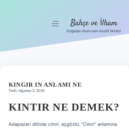
Bahçe ve İlham
menüyü
aç
Doğadan ilham alan keyifli fikirler!
Anasayfa
Gizlilik Politikası
Yasal Uyarı
Hakkımızda
KINGIR IN ANLAMI NE
Tarih: Ağustos 3, 2025
KINTIR NE DEMEK?
Adapazarı dilinde cimri. açgözlü; “Cimri” anlamına