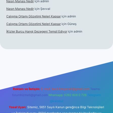
Nasın Manası Nedir
için
admin
Nasın Manası Nedir
için
Şevval
Çalışma Ortamı Gözetimi Neleri Kapsar
için
admin
Çalışma Ortamı Gözetimi Neleri Kapsar
için
Güneş
İKizler Burcu Hangi Gezegeni Temsil Ediyor
için
admin
ni giriş
ilbet giriş
vdcasino giriş
betexper
Reklam ve İletişim:
E-mail:
backlinkpaneli@gmail.com
Teams:
forumhizmeti@gmail.com
Whatsapp: 0262 606 0 726
Telegram:
@karabul
Yasal Uyarı:
Sitemiz, 5651 Sayılı Kanun gereğince Bilgi Teknolojileri