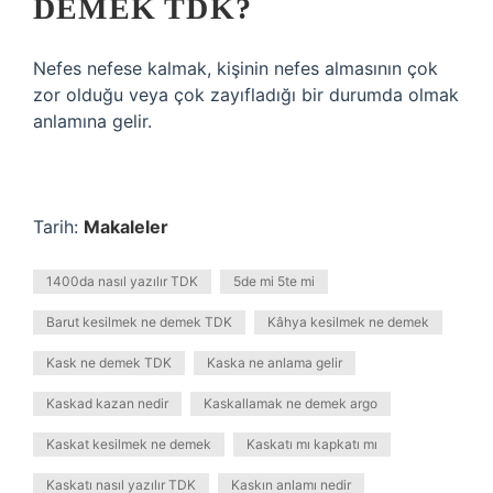
DEMEK TDK?
Nefes nefese kalmak, kişinin nefes almasının çok
zor olduğu veya çok zayıfladığı bir durumda olmak
anlamına gelir.
Tarih:
Makaleler
1400da nasıl yazılır TDK
5de mi 5te mi
Barut kesilmek ne demek TDK
Kâhya kesilmek ne demek
Kask ne demek TDK
Kaska ne anlama gelir
Kaskad kazan nedir
Kaskallamak ne demek argo
Kaskat kesilmek ne demek
Kaskatı mı kapkatı mı
Kaskatı nasıl yazılır TDK
Kaskın anlamı nedir