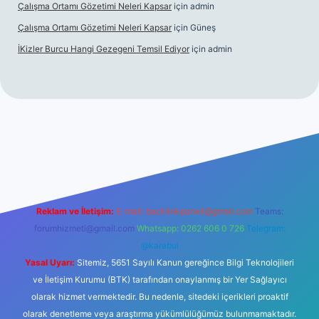
Çalışma Ortamı Gözetimi Neleri Kapsar
için
admin
Çalışma Ortamı Gözetimi Neleri Kapsar
için
Güneş
İKizler Burcu Hangi Gezegeni Temsil Ediyor
için
admin
i giriş
ilbet giriş
vdcasino giriş
betexper
Reklam ve İletişim:
E-mail:
backlinkpaneli@gmail.com
Teams:
forumhizmeti@gmail.com
Whatsapp: 0262 606 0 726
Telegram:
@karabul
Yasal Uyarı:
Sitemiz, 5651 Sayılı Kanun gereğince Bilgi Teknolojileri
ve İletişim Kurumu (BTK) tarafından onaylanmış bir Yer Sağlayıcı
olarak hizmet vermektedir. Bu nedenle, sitedeki içerikleri proaktif
olarak denetleme veya araştırma yükümlülüğümüz bulunmamaktadır.