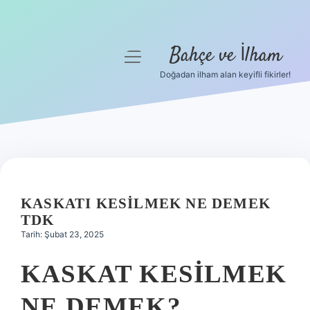
Bahçe ve İlham
menüyü
aç
Doğadan ilham alan keyifli fikirler!
Anasayfa
Gizlilik Politikası
Yasal Uyarı
Hakkımızda
KASKATI KESILMEK NE DEMEK
TDK
Tarih: Şubat 23, 2025
KASKAT KESILMEK
NE DEMEK?