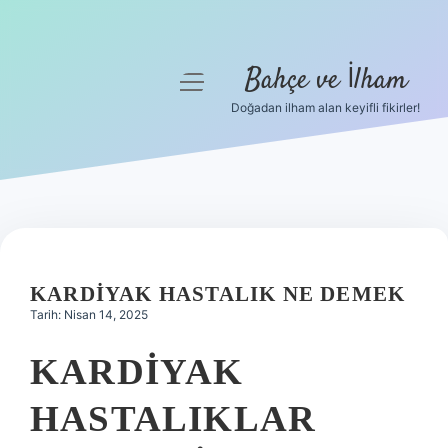
Bahçe ve İlham
menüyü
aç
Doğadan ilham alan keyifli fikirler!
Anasayfa
Gizlilik Politikası
Yasal Uyarı
Hakkımızda
KARDIYAK HASTALIK NE DEMEK
Tarih: Nisan 14, 2025
KARDIYAK
HASTALIKLAR