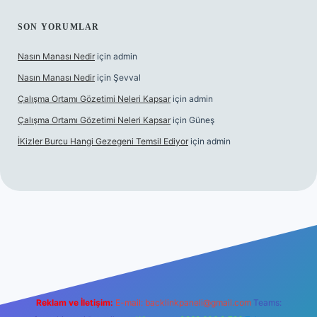
SON YORUMLAR
Nasın Manası Nedir
için
admin
Nasın Manası Nedir
için
Şevval
Çalışma Ortamı Gözetimi Neleri Kapsar
için
admin
Çalışma Ortamı Gözetimi Neleri Kapsar
için
Güneş
İKizler Burcu Hangi Gezegeni Temsil Ediyor
için
admin
iş
ilbet giriş
vdcasino giriş
betexper
Reklam ve İletişim:
E-mail:
backlinkpaneli@gmail.com
Teams: