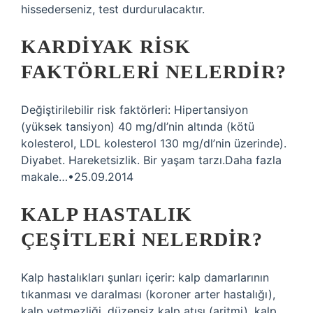
hissederseniz, test durdurulacaktır.
KARDIYAK RISK
FAKTÖRLERI NELERDIR?
Değiştirilebilir risk faktörleri: Hipertansiyon
(yüksek tansiyon) 40 mg/dl’nin altında (kötü
kolesterol, LDL kolesterol 130 mg/dl’nin üzerinde).
Diyabet. Hareketsizlik. Bir yaşam tarzı.Daha fazla
makale…•25.09.2014
KALP HASTALIK
ÇEŞITLERI NELERDIR?
Kalp hastalıkları şunları içerir: kalp damarlarının
tıkanması ve daralması (koroner arter hastalığı),
kalp yetmezliği, düzensiz kalp atışı (aritmi), kalp