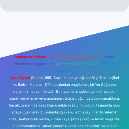
i giriş
ilbet giriş
vdcasino giriş
betexper
Reklam ve İletişim:
E-mail:
backlinkpaneli@gmail.com
Teams:
forumhizmeti@gmail.com
Whatsapp: 0262 606 0 726
Telegram:
@karabul
Yasal Uyarı:
Sitemiz, 5651 Sayılı Kanun gereğince Bilgi Teknolojileri
ve İletişim Kurumu (BTK) tarafından onaylanmış bir Yer Sağlayıcı
olarak hizmet vermektedir. Bu nedenle, sitedeki içerikleri proaktif
olarak denetleme veya araştırma yükümlülüğümüz bulunmamaktadır.
Ancak, üyelerimiz yazdıkları içeriklerin sorumluluğunu taşımakta olup,
siteye üye olarak bu sorumluluğu kabul etmiş sayılırlar. Bu internet
sitesi, herhangi bir marka, kurum veya şahıs şirketi ile hiçbir bağlantısı
bulunmamaktadır. Sitede yalnızca kendi hazırladığımız makaleler