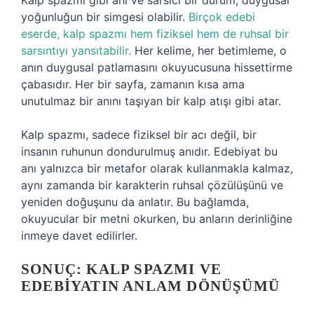
Kalp spazmı gibi ani ve sarsıcı bir durum, duygusal
yoğunluğun bir simgesi olabilir.
Birçok edebi
eserde, kalp spazmı hem fiziksel hem de ruhsal bir
sarsıntıyı yansıtabilir.
Her kelime, her betimleme, o
anın duygusal patlamasını okuyucusuna hissettirme
çabasıdır. Her bir sayfa, zamanın kısa ama
unutulmaz bir anını taşıyan bir kalp atışı gibi atar.
Kalp spazmı, sadece fiziksel bir acı değil, bir
insanın ruhunun dondurulmuş anıdır. Edebiyat bu
anı yalnızca bir metafor olarak kullanmakla kalmaz,
aynı zamanda bir karakterin ruhsal çözülüşünü ve
yeniden doğuşunu da anlatır. Bu bağlamda,
okuyucular bir metni okurken, bu anların derinliğine
inmeye davet edilirler.
SONUÇ: KALP SPAZMI VE
EDEBIYATIN ANLAM DÖNÜŞÜMÜ