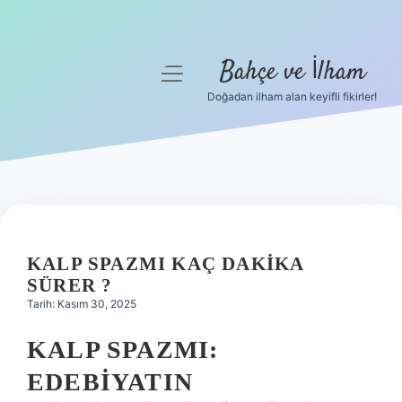
Bahçe ve İlham
menüyü
aç
Doğadan ilham alan keyifli fikirler!
Anasayfa
Gizlilik Politikası
Yasal Uyarı
Hakkımızda
KALP SPAZMI KAÇ DAKIKA
SÜRER ?
Tarih: Kasım 30, 2025
KALP SPAZMI:
EDEBIYATIN