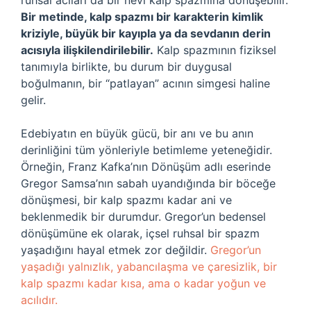
ruhsal acıları da bir nevi kalp spazmına dönüşebilir.
Bir metinde, kalp spazmı bir karakterin kimlik
kriziyle, büyük bir kayıpla ya da sevdanın derin
acısıyla ilişkilendirilebilir.
Kalp spazmının fiziksel
tanımıyla birlikte, bu durum bir duygusal
boğulmanın, bir “patlayan” acının simgesi haline
gelir.
Edebiyatın en büyük gücü, bir anı ve bu anın
derinliğini tüm yönleriyle betimleme yeteneğidir.
Örneğin, Franz Kafka’nın Dönüşüm adlı eserinde
Gregor Samsa’nın sabah uyandığında bir böceğe
dönüşmesi, bir kalp spazmı kadar ani ve
beklenmedik bir durumdur. Gregor’un bedensel
dönüşümüne ek olarak, içsel ruhsal bir spazm
yaşadığını hayal etmek zor değildir.
Gregor’un
yaşadığı yalnızlık, yabancılaşma ve çaresizlik, bir
kalp spazmı kadar kısa, ama o kadar yoğun ve
acılıdır.