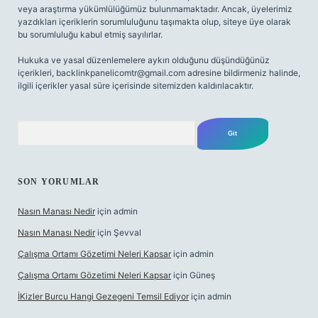
veya araştırma yükümlülüğümüz bulunmamaktadır. Ancak, üyelerimiz
yazdıkları içeriklerin sorumluluğunu taşımakta olup, siteye üye olarak
bu sorumluluğu kabul etmiş sayılırlar.
Hukuka ve yasal düzenlemelere aykırı olduğunu düşündüğünüz
içerikleri,
backlinkpanelicomtr@gmail.com
adresine bildirmeniz halinde,
ilgili içerikler yasal süre içerisinde sitemizden kaldırılacaktır.
Arama
SON YORUMLAR
Nasın Manası Nedir
için
admin
Nasın Manası Nedir
için
Şevval
Çalışma Ortamı Gözetimi Neleri Kapsar
için
admin
Çalışma Ortamı Gözetimi Neleri Kapsar
için
Güneş
İKizler Burcu Hangi Gezegeni Temsil Ediyor
için
admin