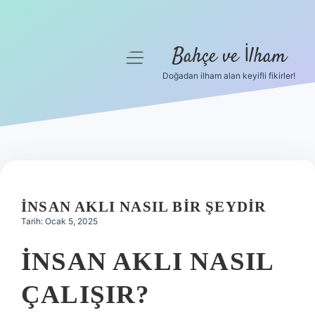
Bahçe ve İlham
menüyü
aç
Doğadan ilham alan keyifli fikirler!
Anasayfa
Gizlilik Politikası
Yasal Uyarı
Hakkımızda
İNSAN AKLI NASIL BIR ŞEYDIR
Tarih: Ocak 5, 2025
İNSAN AKLI NASIL
ÇALIŞIR?