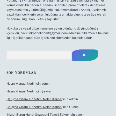
Kurumu (BTK) tarafından onaylanmış bir Yer Sağlayıcı olarak hizmet
vermektedir. Bu nedenle, sitedeki içerikleri proaktif olarak denetleme
veya araştırma yükümlülüğümüz bulunmamaktadır. Ancak, üyelerimiz
yazdıkları içeriklerin sorumluluğunu taşımakta olup, siteye üye olarak
bu sorumluluğu kabul etmiş sayılırlar.
Hukuka ve yasal düzenlemelere aykırı olduğunu düşündüğünüz
içerikleri,
backlinkpanelicomtr@gmail.com
adresine bildirmeniz halinde,
ilgili içerikler yasal süre içerisinde sitemizden kaldırılacaktır.
Arama
SON YORUMLAR
Nasın Manası Nedir
için
admin
Nasın Manası Nedir
için
Şevval
Çalışma Ortamı Gözetimi Neleri Kapsar
için
admin
Çalışma Ortamı Gözetimi Neleri Kapsar
için
Güneş
İKizler Burcu Hangi Gezegeni Temsil Ediyor
için
admin