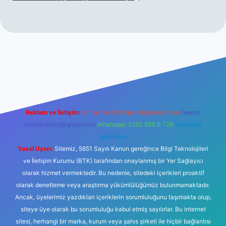
iş
ilbet giriş
vdcasino giriş
betexper
Reklam ve İletişim:
E-mail:
backlinkpaneli@gmail.com
Teams:
forumhizmeti@gmail.com
Whatsapp: 0262 606 0 726
Telegram:
@karabul
Yasal Uyarı:
Sitemiz, 5651 Sayılı Kanun gereğince Bilgi Teknolojileri
ve İletişim Kurumu (BTK) tarafından onaylanmış bir Yer Sağlayıcı
olarak hizmet vermektedir. Bu nedenle, sitedeki içerikleri proaktif
olarak denetleme veya araştırma yükümlülüğümüz bulunmamaktadır.
Ancak, üyelerimiz yazdıkları içeriklerin sorumluluğunu taşımakta olup,
siteye üye olarak bu sorumluluğu kabul etmiş sayılırlar. Bu internet
sitesi, herhangi bir marka, kurum veya şahıs şirketi ile hiçbir bağlantısı