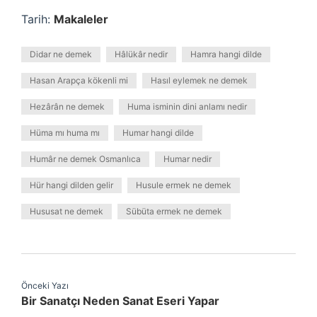
Tarih:
Makaleler
Didar ne demek
Hâlükâr nedir
Hamra hangi dilde
Hasan Arapça kökenli mi
Hasıl eylemek ne demek
Hezârân ne demek
Huma isminin dini anlamı nedir
Hüma mı huma mı
Humar hangi dilde
Humâr ne demek Osmanlıca
Humar nedir
Hür hangi dilden gelir
Husule ermek ne demek
Hususat ne demek
Sübüta ermek ne demek
Önceki Yazı
Bir Sanatçı Neden Sanat Eseri Yapar