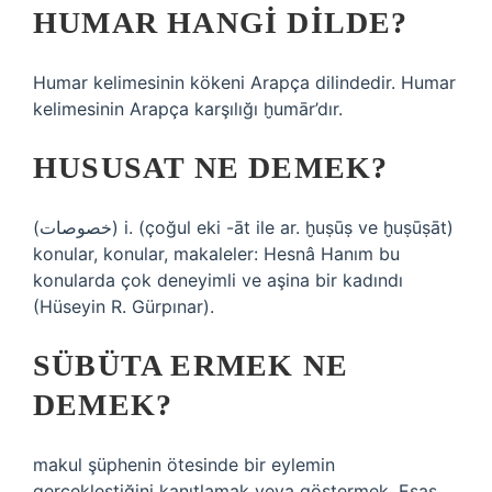
HUMAR HANGI DILDE?
Humar kelimesinin kökeni Arapça dilindedir. Humar
kelimesinin Arapça karşılığı ḫumār’dır.
HUSUSAT NE DEMEK?
(ﺧﺼﻮﺻﺎﺕ) i. (çoğul eki -āt ile ar. ḫuṣūṣ ve ​​​​ḫuṣūṣāt)
konular, konular, makaleler: Hesnâ Hanım bu
konularda çok deneyimli ve aşina bir kadındı
(Hüseyin R. Gürpınar).
SÜBÜTA ERMEK NE
DEMEK?
makul şüphenin ötesinde bir eylemin
gerçekleştiğini kanıtlamak veya göstermek. Esas