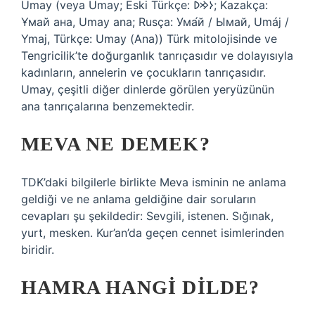
Umay (veya Umay; Eski Türkçe: 𐰆𐰢𐰖; Kazakça:
Ұмай aна, Umay ana; Rusça: Ума́й / Ымай, Umáj /
Ymaj, Türkçe: Umay (Ana)) Türk mitolojisinde ve
Tengricilik’te doğurganlık tanrıçasıdır ve dolayısıyla
kadınların, annelerin ve çocukların tanrıçasıdır.
Umay, çeşitli diğer dinlerde görülen yeryüzünün
ana tanrıçalarına benzemektedir.
MEVA NE DEMEK?
TDK’daki bilgilerle birlikte Meva isminin ne anlama
geldiği ve ne anlama geldiğine dair soruların
cevapları şu şekildedir: Sevgili, istenen. Sığınak,
yurt, mesken. Kur’an’da geçen cennet isimlerinden
biridir.
HAMRA HANGI DILDE?