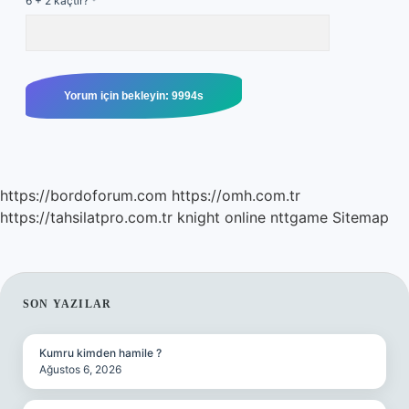
6 + 2 kaçtır?
*
https://bordoforum.com
https://omh.com.tr
https://tahsilatpro.com.tr
knight online
nttgame
Sitemap
SIDEBAR
SON YAZILAR
Kumru kimden hamile ?
Ağustos 6, 2026