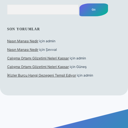
Arama
SON YORUMLAR
Nasın Manası Nedir
için
admin
Nasın Manası Nedir
için
Şevval
Çalışma Ortamı Gözetimi Neleri Kapsar
için
admin
Çalışma Ortamı Gözetimi Neleri Kapsar
için
Güneş
İKizler Burcu Hangi Gezegeni Temsil Ediyor
için
admin
ni giriş
ilbet giriş
vdcasino giriş
betexper