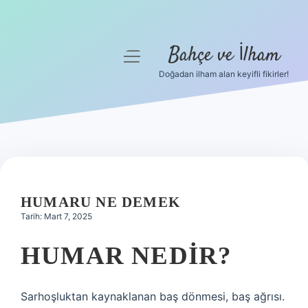
Bahçe ve İlham
menüyü
aç
Doğadan ilham alan keyifli fikirler!
Anasayfa
Gizlilik Politikası
Yasal Uyarı
Hakkımızda
HUMARU NE DEMEK
Tarih: Mart 7, 2025
HUMAR NEDIR?
Sarhoşluktan kaynaklanan baş dönmesi, baş ağrısı.