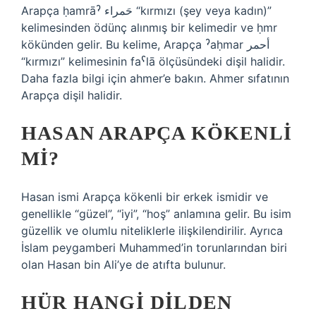
Arapça ḥamrāˀ حَمراء “kırmızı (şey veya kadın)”
kelimesinden ödünç alınmış bir kelimedir ve ḥmr
kökünden gelir. Bu kelime, Arapça ˀaḥmar أحمر
“kırmızı” kelimesinin faˁlā ölçüsündeki dişil halidir.
Daha fazla bilgi için ahmer’e bakın. Ahmer sıfatının
Arapça dişil halidir.
HASAN ARAPÇA KÖKENLI
MI?
Hasan ismi Arapça kökenli bir erkek ismidir ve
genellikle “güzel”, “iyi”, “hoş” anlamına gelir. Bu isim
güzellik ve olumlu niteliklerle ilişkilendirilir. Ayrıca
İslam peygamberi Muhammed’in torunlarından biri
olan Hasan bin Ali’ye de atıfta bulunur.
HÜR HANGI DILDEN