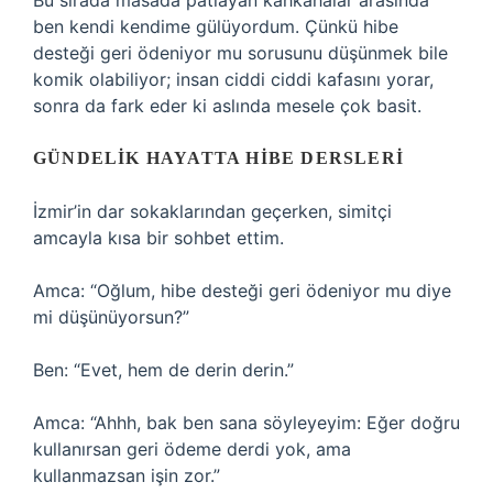
Bu sırada masada patlayan kahkahalar arasında
ben kendi kendime gülüyordum. Çünkü hibe
desteği geri ödeniyor mu sorusunu düşünmek bile
komik olabiliyor; insan ciddi ciddi kafasını yorar,
sonra da fark eder ki aslında mesele çok basit.
GÜNDELIK HAYATTA HIBE DERSLERI
İzmir’in dar sokaklarından geçerken, simitçi
amcayla kısa bir sohbet ettim.
Amca: “Oğlum, hibe desteği geri ödeniyor mu diye
mi düşünüyorsun?”
Ben: “Evet, hem de derin derin.”
Amca: “Ahhh, bak ben sana söyleyeyim: Eğer doğru
kullanırsan geri ödeme derdi yok, ama
kullanmazsan işin zor.”