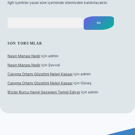
ilgili içerikler yasal süre içerisinde sitemizden kaldırılacaktır.
Arama
SON YORUMLAR
Nasın Manası Nedir
için
admin
Nasın Manası Nedir
için
Şevval
Çalışma Ortamı Gözetimi Neleri Kapsar
için
admin
Çalışma Ortamı Gözetimi Neleri Kapsar
için
Güneş
İKizler Burcu Hangi Gezegeni Temsil Ediyor
için
admin
ni giriş
ilbet giriş
vdcasino giriş
betexper