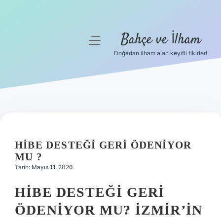
Bahçe ve İlham
menüyü
aç
Doğadan ilham alan keyifli fikirler!
Anasayfa
Gizlilik Politikası
Yasal Uyarı
Hakkımızda
HIBE DESTEĞI GERI ÖDENIYOR
MU ?
Tarih: Mayıs 11, 2026
HIBE DESTEĞI GERI
ÖDENIYOR MU? İZMIR’IN