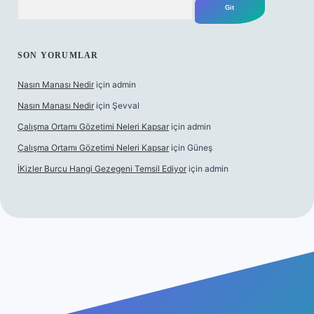
SON YORUMLAR
Nasın Manası Nedir
için
admin
Nasın Manası Nedir
için
Şevval
Çalışma Ortamı Gözetimi Neleri Kapsar
için
admin
Çalışma Ortamı Gözetimi Neleri Kapsar
için
Güneş
İKizler Burcu Hangi Gezegeni Temsil Ediyor
için
admin
giriş
ilbet giriş
vdcasino giriş
betexper