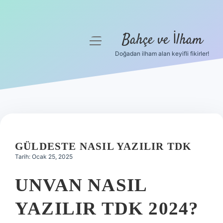
Bahçe ve İlham
menüyü
aç
Doğadan ilham alan keyifli fikirler!
Anasayfa
Gizlilik Politikası
Yasal Uyarı
Hakkımızda
GÜLDESTE NASIL YAZILIR TDK
Tarih: Ocak 25, 2025
UNVAN NASIL
YAZILIR TDK 2024?