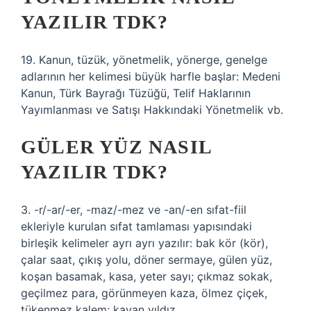
YAZILIR TDK?
19. Kanun, tüzük, yönetmelik, yönerge, genelge
adlarının her kelimesi büyük harfle başlar: Medeni
Kanun, Türk Bayrağı Tüzüğü, Telif Haklarının
Yayımlanması ve Satışı Hakkındaki Yönetmelik vb.
GÜLER YÜZ NASIL
YAZILIR TDK?
3. -r/-ar/-er, -maz/-mez ve -an/-en sıfat-fiil
ekleriyle kurulan sıfat tamlaması yapısındaki
birleşik kelimeler ayrı ayrı yazılır: bak kör (kör),
çalar saat, çıkış yolu, döner sermaye, gülen yüz,
koşan basamak, kasa, yeter sayı; çıkmaz sokak,
geçilmez para, görünmeyen kaza, ölmez çiçek,
tükenmez kalem; kayan yıldız, …