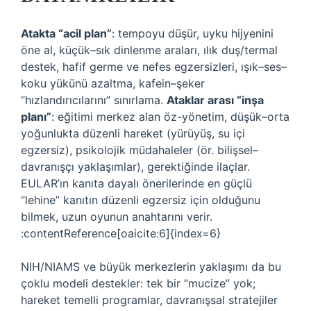
Atakta “acil plan”
: tempoyu düşür, uyku hijyenini
öne al, küçük–sık dinlenme araları, ılık duş/termal
destek, hafif germe ve nefes egzersizleri, ışık–ses–
koku yükünü azaltma, kafein–şeker
“hızlandırıcılarını” sınırlama.
Ataklar arası “inşa
planı”
: eğitimi merkez alan öz-yönetim, düşük–orta
yoğunlukta düzenli hareket (yürüyüş, su içi
egzersiz), psikolojik müdahaleler (ör. bilişsel–
davranışçı yaklaşımlar), gerektiğinde ilaçlar.
EULAR’ın kanıta dayalı önerilerinde en güçlü
“lehine” kanıtın düzenli egzersiz için olduğunu
bilmek, uzun oyunun anahtarını verir.
:contentReference[oaicite:6]{index=6}
NIH/NIAMS ve büyük merkezlerin yaklaşımı da bu
çoklu modeli destekler: tek bir “mucize” yok;
hareket temelli programlar, davranışsal stratejiler