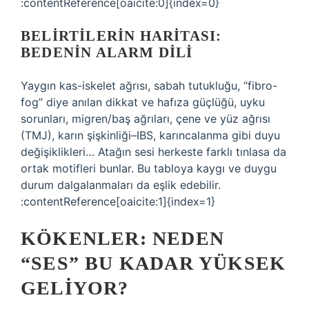
:contentReference[oaicite:0]{index=0}
BELIRTILERIN HARITASI:
BEDENIN ALARM DILI
Yaygın kas-iskelet ağrısı, sabah tutukluğu, “fibro-
fog” diye anılan dikkat ve hafıza güçlüğü, uyku
sorunları, migren/baş ağrıları, çene ve yüz ağrısı
(TMJ), karın şişkinliği–IBS, karıncalanma gibi duyu
değişiklikleri… Atağın sesi herkeste farklı tınlasa da
ortak motifleri bunlar. Bu tabloya kaygı ve duygu
durum dalgalanmaları da eşlik edebilir.
:contentReference[oaicite:1]{index=1}
KÖKENLER: NEDEN
“SES” BU KADAR YÜKSEK
GELIYOR?