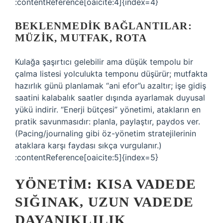
:contentReference[oaicite:4]{index=4}
BEKLENMEDIK BAĞLANTILAR:
MÜZIK, MUTFAK, ROTA
Kulağa şaşırtıcı gelebilir ama düşük tempolu bir
çalma listesi yolculukta temponu düşürür; mutfakta
hazırlık günü planlamak “ani efor”u azaltır; işe gidiş
saatini kalabalık saatler dışında ayarlamak duyusal
yükü indirir. “Enerji bütçesi” yönetimi, atakların en
pratik savunmasıdır: planla, paylaştır, paydos ver.
(Pacing/journaling gibi öz-yönetim stratejilerinin
ataklara karşı faydası sıkça vurgulanır.)
:contentReference[oaicite:5]{index=5}
YÖNETIM: KISA VADEDE
SIĞINAK, UZUN VADEDE
DAYANIKLILIK