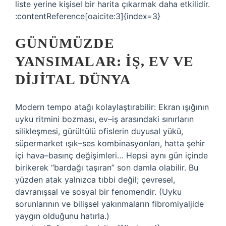
liste yerine kişisel bir harita çıkarmak daha etkilidir.
:contentReference[oaicite:3]{index=3}
GÜNÜMÜZDE
YANSIMALAR: İŞ, EV VE
DIJITAL DÜNYA
Modern tempo atağı kolaylaştırabilir: Ekran ışığının
uyku ritmini bozması, ev–iş arasındaki sınırların
silikleşmesi, gürültülü ofislerin duyusal yükü,
süpermarket ışık–ses kombinasyonları, hatta şehir
içi hava–basınç değişimleri… Hepsi aynı gün içinde
birikerek “bardağı taşıran” son damla olabilir. Bu
yüzden atak yalnızca tıbbi değil; çevresel,
davranışsal ve sosyal bir fenomendir. (Uyku
sorunlarının ve bilişsel yakınmaların fibromiyaljide
yaygın olduğunu hatırla.)