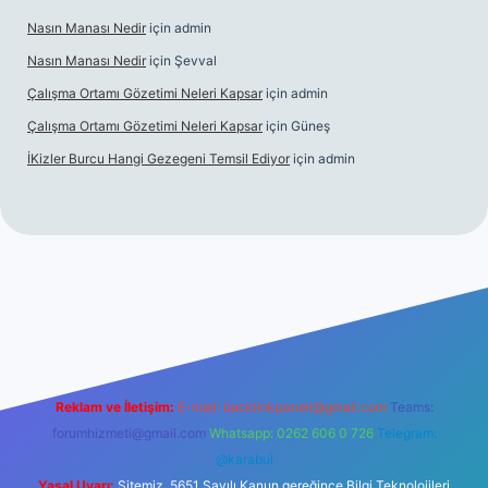
Nasın Manası Nedir
için
admin
Nasın Manası Nedir
için
Şevval
Çalışma Ortamı Gözetimi Neleri Kapsar
için
admin
Çalışma Ortamı Gözetimi Neleri Kapsar
için
Güneş
İKizler Burcu Hangi Gezegeni Temsil Ediyor
için
admin
i giriş
ilbet giriş
vdcasino giriş
betexper
Reklam ve İletişim:
E-mail:
backlinkpaneli@gmail.com
Teams:
forumhizmeti@gmail.com
Whatsapp: 0262 606 0 726
Telegram:
@karabul
Yasal Uyarı:
Sitemiz, 5651 Sayılı Kanun gereğince Bilgi Teknolojileri