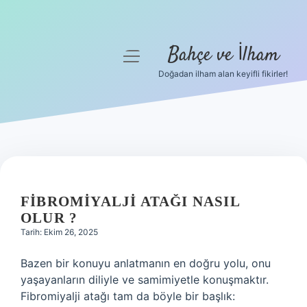
Bahçe ve İlham
menüyü
aç
Doğadan ilham alan keyifli fikirler!
Anasayfa
Gizlilik Politikası
Yasal Uyarı
Hakkımızda
FIBROMIYALJI ATAĞI NASIL
OLUR ?
Tarih: Ekim 26, 2025
Bazen bir konuyu anlatmanın en doğru yolu, onu
yaşayanların diliyle ve samimiyetle konuşmaktır.
Fibromiyalji atağı tam da böyle bir başlık: