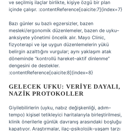
ve seçilmiş ilaçlar birlikte, kişiye özgü bir plan
içinde çalışır. :contentReference[oaicite:7]{index=7}
Bazı günler su bazlı egzersizler, bazen
mesleki/ergonomik düzenlemeler, bazen de uyku–
anksiyete yönetimi öncelik alır. Mayo Clinic,
fizyoterapi ve işe uygun düzenlemelerin yükü
belirgin azalttığını vurgular; aynı yaklaşım atak
döneminde “kontrollü hareket–aktif dinlenme”
dengesini de destekler.
:contentReference[oaicite:8]{index=8}
GELECEK UFKU: VERIYE DAYALI,
NAZIK PROTOKOLLER
Giyilebilirlerin (uyku, nabız değişkenliği, adım–
tempo) kişisel tetikleyici haritalarıyla birleştirilmesi,
klinik önerilerle günlük davranış arasındaki boşluğu
kapatıyor. Araştırmalar, ilaç–psikolojik–yaşam tarzı