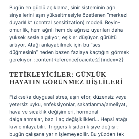
Bugün en güçlü açıklama, sinir sisteminin ağrı
sinyallerini aşırı yükseltmesiyle özetlenen “merkezi
duyarlılık” (central sensitization) modeli. Beyin–
omurilik, hem ağrılı hem de ağrısız uyarıları daha
yüksek sesle algılıyor; eşikler düşüyor, gürültü
artıyor. Atağı anlayabilmek için bu “ses
düğmesinin” neden bazen fazlaya kaçtığını görmek
gerekiyor. :contentReference[oaicite:2]{index=2}
TETIKLEYICILER: GÜNLÜK
HAYATIN GÖRÜNMEZ DIŞLILERI
Fiziksel/a duygusal stres, aşırı efor, düzensiz veya
yetersiz uyku, enfeksiyonlar, sakatlanma/ameliyat,
hava ve sıcaklık değişimleri, hormonal
dalgalanmalar, bazı ilaç değişiklikleri… Hepsi atağı
kıvılcımlayabilir. Triggers kişiden kişiye değişir;
bugün çalışana yarın işlemeyebilir. Bu yüzden tek