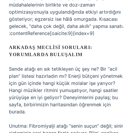
müdahalelerinin birlikte ve doz–zaman
optimizasyonuyla uygulandığında etkiyi artırdığını
gösteriyor; egzersiz ise hâlâ omurgada. Kısacası
gelecek, “daha çok değil, daha akıllı” yapma sanatı.
:contentReference[oaicite:9]{index=9}
ARKADAŞ MECLISI SORULARI:
YORUMLARDA BULUŞALIM
Sende atağı en sık tetikleyen üç şey ne? Bir “acil
plan” listesi hazırladın mı? Enerji bütçeni yönetmek
için gün içinde hangi küçük molalar işe yarıyor?
Hangi müzikler ritmini yumuşatıyor, hangi saatler
yürüyüşe en iyi geliyor? Deneyimlerini paylaş; bu
sayfa, birbirimizin haritasından öğrenmek için
burada.
Unutma: Fibromiyalji atağı “senin suçun” değil; sinir