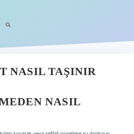
 NASIL TAŞINIR
MEDEN NASIL
küleri koyarak veya şeffaf poşetlere su doldurup