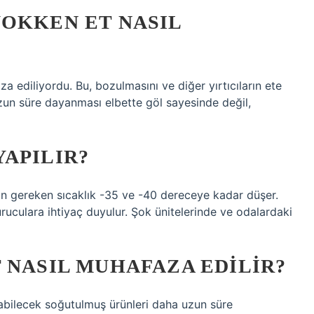
YOKKEN ET NASIL
a ediliyordu. Bu, bozulmasını ve diğer yırtıcıların ete
zun süre dayanması elbette göl sayesinde değil,
APILIR?
çin gereken sıcaklık -35 ve -40 dereceye kadar düşer.
uculara ihtiyaç duyulur. Şok ünitelerinde ve odalardaki
 NASIL MUHAFAZA EDILIR?
abilecek soğutulmuş ürünleri daha uzun süre