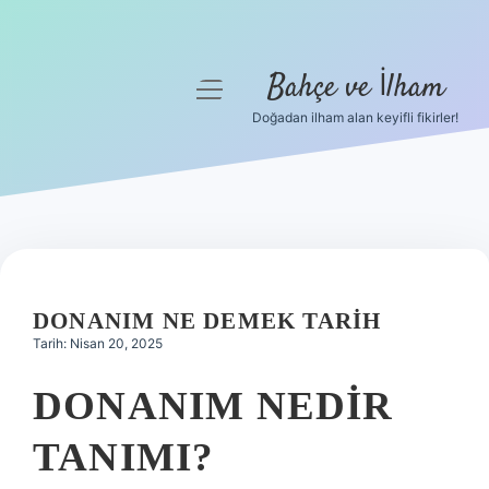
Bahçe ve İlham
menüyü
aç
Doğadan ilham alan keyifli fikirler!
Anasayfa
Gizlilik Politikası
Yasal Uyarı
Hakkımızda
DONANIM NE DEMEK TARIH
Tarih: Nisan 20, 2025
DONANIM NEDIR
TANIMI?