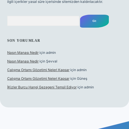
ilgili içerikler yasal süre içerisinde sitemizden kaldırılacaktır.
Arama
SON YORUMLAR
Nasın Manası Nedir
için
admin
Nasın Manası Nedir
için
Şevval
Çalışma Ortamı Gözetimi Neleri Kapsar
için
admin
Çalışma Ortamı Gözetimi Neleri Kapsar
için
Güneş
İKizler Burcu Hangi Gezegeni Temsil Ediyor
için
admin
i giriş
ilbet giriş
vdcasino giriş
betexper