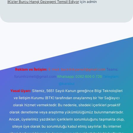
İKizler Burcu Hangi Gezegeni Temsil Ediyor
için
admin
texper
Reklam ve İletişim:
E-mail:
backlinkpaneli@gmail.com
Teams:
forumhizmeti@gmail.com
Whatsapp: 0262 606 0 726
Telegram:
@karabul
Yasal Uyarı:
Sitemiz, 5651 Sayılı Kanun gereğince Bilgi Teknolojileri
ve İletişim Kurumu (BTK) tarafından onaylanmış bir Yer Sağlayıcı
olarak hizmet vermektedir. Bu nedenle, sitedeki içerikleri proaktif
olarak denetleme veya araştırma yükümlülüğümüz bulunmamaktadır.
Ancak, üyelerimiz yazdıkları içeriklerin sorumluluğunu taşımakta olup,
siteye üye olarak bu sorumluluğu kabul etmiş sayılırlar. Bu internet