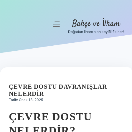
Bahçe ve İlham
menüyü
aç
Doğadan ilham alan keyifli fikirler!
Anasayfa
Gizlilik Politikası
Yasal Uyarı
Hakkımızda
ÇEVRE DOSTU DAVRANIŞLAR
NELERDIR
Tarih: Ocak 13, 2025
ÇEVRE DOSTU
NELERDIR?