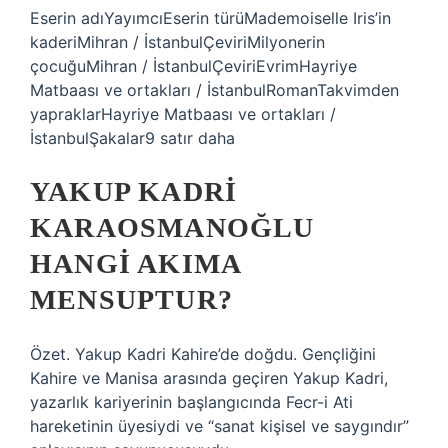
Eserin adıYayımcıEserin türüMademoiselle Iris’in
kaderiMihran / İstanbulÇeviriMilyonerin
çocuğuMihran / İstanbulÇeviriEvrimHayriye
Matbaası ve ortakları / İstanbulRomanTakvimden
yapraklarHayriye Matbaası ve ortakları /
İstanbulŞakalar9 satır daha
YAKUP KADRI
KARAOSMANOĞLU
HANGI AKIMA
MENSUPTUR?
Özet. Yakup Kadri Kahire’de doğdu. Gençliğini
Kahire ve Manisa arasında geçiren Yakup Kadri,
yazarlık kariyerinin başlangıcında Fecr-i Ati
hareketinin üyesiydi ve “sanat kişisel ve saygındır”