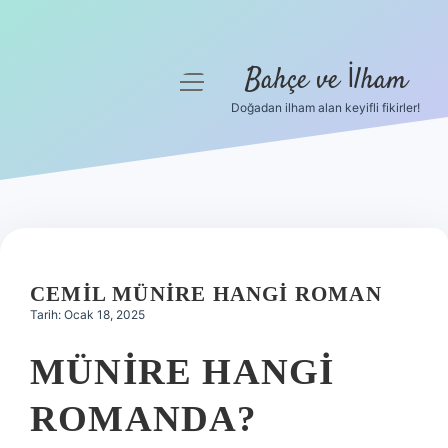
Bahçe ve İlham
menüyü
aç
Doğadan ilham alan keyifli fikirler!
Anasayfa
Gizlilik Politikası
Yasal Uyarı
Hakkımızda
CEMIL MÜNIRE HANGI ROMAN
Tarih: Ocak 18, 2025
MÜNIRE HANGI
ROMANDA?