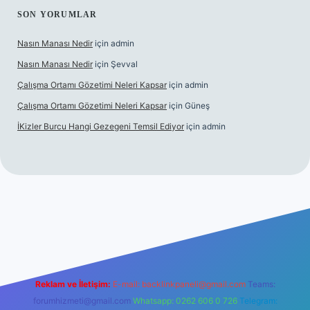
SON YORUMLAR
Nasın Manası Nedir
için
admin
Nasın Manası Nedir
için
Şevval
Çalışma Ortamı Gözetimi Neleri Kapsar
için
admin
Çalışma Ortamı Gözetimi Neleri Kapsar
için
Güneş
İKizler Burcu Hangi Gezegeni Temsil Ediyor
için
admin
iriş
ilbet giriş
vdcasino giriş
betexper
Reklam ve İletişim:
E-mail:
backlinkpaneli@gmail.com
Teams:
forumhizmeti@gmail.com
Whatsapp: 0262 606 0 726
Telegram: