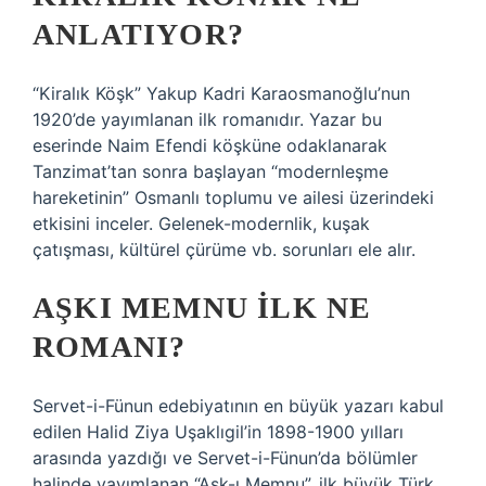
ANLATIYOR?
“Kiralık Köşk” Yakup Kadri Karaosmanoğlu’nun
1920’de yayımlanan ilk romanıdır. Yazar bu
eserinde Naim Efendi köşküne odaklanarak
Tanzimat’tan sonra başlayan “modernleşme
hareketinin” Osmanlı toplumu ve ailesi üzerindeki
etkisini inceler. Gelenek-modernlik, kuşak
çatışması, kültürel çürüme vb. sorunları ele alır.
AŞKI MEMNU ILK NE
ROMANI?
Servet-i-Fünun edebiyatının en büyük yazarı kabul
edilen Halid Ziya Uşaklıgil’in 1898-1900 yılları
arasında yazdığı ve Servet-i-Fünun’da bölümler
halinde yayımlanan “Aşk-ı Memnu”, ilk büyük Türk