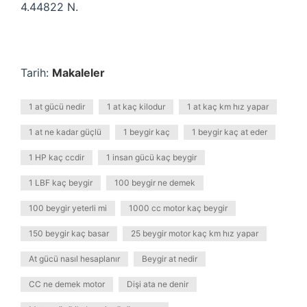
4.44822 N.
Tarih:
Makaleler
1 at gücü nedir
1 at kaç kilodur
1 at kaç km hız yapar
1 at ne kadar güçlü
1 beygir kaç
1 beygir kaç at eder
1 HP kaç ccdir
1 insan gücü kaç beygir
1 LBF kaç beygir
100 beygir ne demek
100 beygir yeterli mi
1000 cc motor kaç beygir
150 beygir kaç basar
25 beygir motor kaç km hız yapar
At gücü nasıl hesaplanır
Beygir at nedir
CC ne demek motor
Dişi ata ne denir