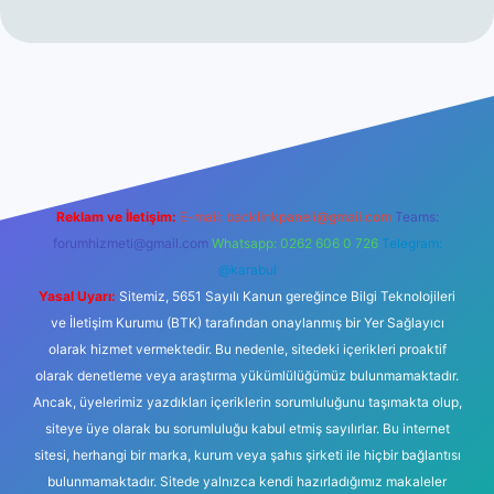
i giriş
ilbet giriş
vdcasino giriş
betexper
Reklam ve İletişim:
E-mail:
backlinkpaneli@gmail.com
Teams:
forumhizmeti@gmail.com
Whatsapp: 0262 606 0 726
Telegram:
@karabul
Yasal Uyarı:
Sitemiz, 5651 Sayılı Kanun gereğince Bilgi Teknolojileri
ve İletişim Kurumu (BTK) tarafından onaylanmış bir Yer Sağlayıcı
olarak hizmet vermektedir. Bu nedenle, sitedeki içerikleri proaktif
olarak denetleme veya araştırma yükümlülüğümüz bulunmamaktadır.
Ancak, üyelerimiz yazdıkları içeriklerin sorumluluğunu taşımakta olup,
siteye üye olarak bu sorumluluğu kabul etmiş sayılırlar. Bu internet
sitesi, herhangi bir marka, kurum veya şahıs şirketi ile hiçbir bağlantısı
bulunmamaktadır. Sitede yalnızca kendi hazırladığımız makaleler