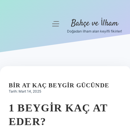
Bahçe ve İlham
menüyü
aç
Doğadan ilham alan keyifli fikirler!
Anasayfa
Gizlilik Politikası
Yasal Uyarı
Hakkımızda
BIR AT KAÇ BEYGIR GÜCÜNDE
Tarih: Mart 14, 2025
1 BEYGIR KAÇ AT
EDER?