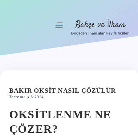
Bahçe ve İlham
menüyü
aç
Doğadan ilham alan keyifli fikirler!
Anasayfa
Gizlilik Politikası
Yasal Uyarı
Hakkımızda
BAKIR OKSIT NASIL ÇÖZÜLÜR
Tarih: Aralık 6, 2024
OKSITLENME NE
ÇÖZER?