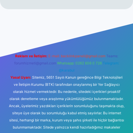
riş
ilbet giriş
vdcasino giriş
betexper
Reklam ve İletişim:
E-mail:
backlinkpaneli@gmail.com
Teams:
forumhizmeti@gmail.com
Whatsapp: 0262 606 0 726
Telegram:
@karabul
Yasal Uyarı:
Sitemiz, 5651 Sayılı Kanun gereğince Bilgi Teknolojileri
ve İletişim Kurumu (BTK) tarafından onaylanmış bir Yer Sağlayıcı
olarak hizmet vermektedir. Bu nedenle, sitedeki içerikleri proaktif
olarak denetleme veya araştırma yükümlülüğümüz bulunmamaktadır.
Ancak, üyelerimiz yazdıkları içeriklerin sorumluluğunu taşımakta olup,
siteye üye olarak bu sorumluluğu kabul etmiş sayılırlar. Bu internet
sitesi, herhangi bir marka, kurum veya şahıs şirketi ile hiçbir bağlantısı
bulunmamaktadır. Sitede yalnızca kendi hazırladığımız makaleler