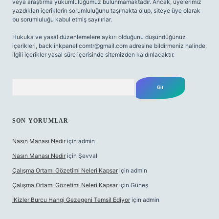
veya araştırma yükümlülüğümüz bulunmamaktadır. Ancak, üyelerimiz
yazdıkları içeriklerin sorumluluğunu taşımakta olup, siteye üye olarak
bu sorumluluğu kabul etmiş sayılırlar.
Hukuka ve yasal düzenlemelere aykırı olduğunu düşündüğünüz
içerikleri,
backlinkpanelicomtr@gmail.com
adresine bildirmeniz halinde,
ilgili içerikler yasal süre içerisinde sitemizden kaldırılacaktır.
Arama
SON YORUMLAR
Nasın Manası Nedir
için
admin
Nasın Manası Nedir
için
Şevval
Çalışma Ortamı Gözetimi Neleri Kapsar
için
admin
Çalışma Ortamı Gözetimi Neleri Kapsar
için
Güneş
İKizler Burcu Hangi Gezegeni Temsil Ediyor
için
admin