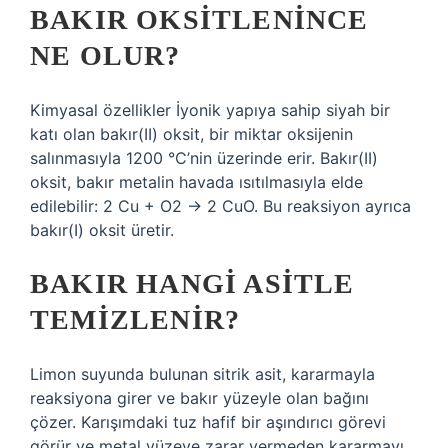
BAKIR OKSITLENINCE
NE OLUR?
Kimyasal özellikler İyonik yapıya sahip siyah bir
katı olan bakır(II) oksit, bir miktar oksijenin
salınmasıyla 1200 °C’nin üzerinde erir. Bakır(II)
oksit, bakır metalin havada ısıtılmasıyla elde
edilebilir: 2 Cu + O2 → 2 CuO. Bu reaksiyon ayrıca
bakır(I) oksit üretir.
BAKIR HANGI ASITLE
TEMIZLENIR?
Limon suyunda bulunan sitrik asit, kararmayla
reaksiyona girer ve bakır yüzeyle olan bağını
çözer. Karışımdaki tuz hafif bir aşındırıcı görevi
görür ve metal yüzeye zarar vermeden kararmayı