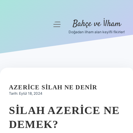
Bahçe ve İlham
menüyü
aç
Doğadan ilham alan keyifli fikirler!
Anasayfa
Gizlilik Politikası
Yasal Uyarı
Hakkımızda
AZERICE SILAH NE DENIR
Tarih: Eylül 18, 2024
SILAH AZERICE NE
DEMEK?