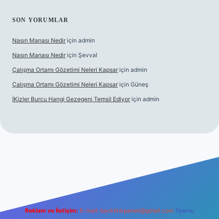
SON YORUMLAR
Nasın Manası Nedir
için
admin
Nasın Manası Nedir
için
Şevval
Çalışma Ortamı Gözetimi Neleri Kapsar
için
admin
Çalışma Ortamı Gözetimi Neleri Kapsar
için
Güneş
İKizler Burcu Hangi Gezegeni Temsil Ediyor
için
admin
iriş
vdcasino giriş
betexper
Reklam ve İletişim:
E-mail:
backlinkpaneli@gmail.com
Teams: