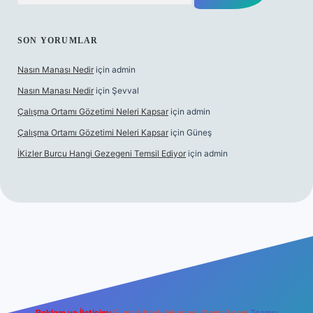
SON YORUMLAR
Nasın Manası Nedir
için
admin
Nasın Manası Nedir
için
Şevval
Çalışma Ortamı Gözetimi Neleri Kapsar
için
admin
Çalışma Ortamı Gözetimi Neleri Kapsar
için
Güneş
İKizler Burcu Hangi Gezegeni Temsil Ediyor
için
admin
riş
ilbet giriş
vdcasino giriş
betexper
Reklam ve İletişim:
E-mail:
backlinkpaneli@gmail.com
Teams: