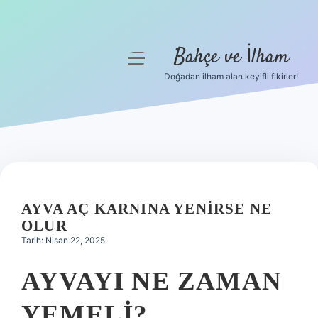
Bahçe ve İlham
menüyü
aç
Doğadan ilham alan keyifli fikirler!
Anasayfa
Gizlilik Politikası
Yasal Uyarı
Hakkımızda
AYVA AÇ KARNINA YENIRSE NE
OLUR
Tarih: Nisan 22, 2025
AYVAYI NE ZAMAN
YEMELI?