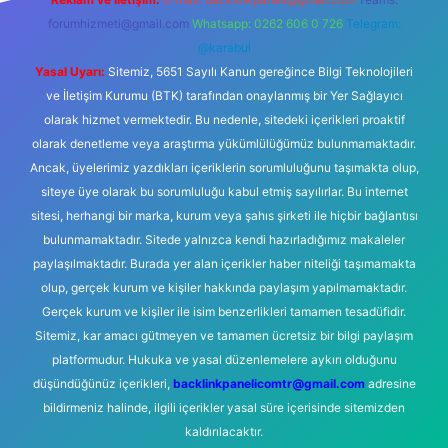
forumhizmeti@gmail.com
Whatsapp: 0262 606 0 726
Telegram:
@karabul
Yasal Uyarı:
Sitemiz, 5651 Sayılı Kanun gereğince Bilgi Teknolojileri
ve İletişim Kurumu (BTK) tarafından onaylanmış bir Yer Sağlayıcı
olarak hizmet vermektedir. Bu nedenle, sitedeki içerikleri proaktif
olarak denetleme veya araştırma yükümlülüğümüz bulunmamaktadır.
Ancak, üyelerimiz yazdıkları içeriklerin sorumluluğunu taşımakta olup,
siteye üye olarak bu sorumluluğu kabul etmiş sayılırlar. Bu internet
sitesi, herhangi bir marka, kurum veya şahıs şirketi ile hiçbir bağlantısı
bulunmamaktadır. Sitede yalnızca kendi hazırladığımız makaleler
paylaşılmaktadır. Burada yer alan içerikler haber niteliği taşımamakta
olup, gerçek kurum ve kişiler hakkında paylaşım yapılmamaktadır.
Gerçek kurum ve kişiler ile isim benzerlikleri tamamen tesadüfidir.
Sitemiz, kar amacı gütmeyen ve tamamen ücretsiz bir bilgi paylaşım
platformudur. Hukuka ve yasal düzenlemelere aykırı olduğunu
düşündüğünüz içerikleri,
backlinkpanelicomtr@gmail.com
adresine
bildirmeniz halinde, ilgili içerikler yasal süre içerisinde sitemizden
kaldırılacaktır.