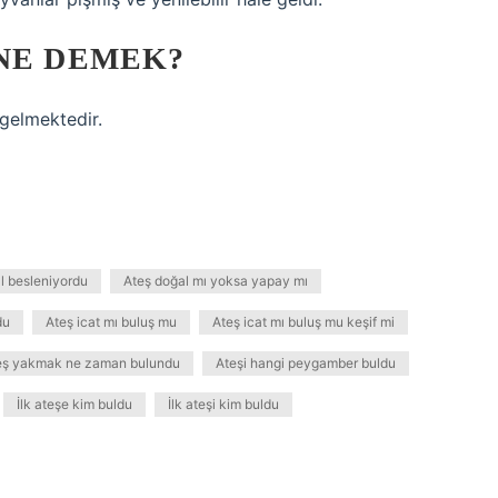
 NE DEMEK?
 gelmektedir.
l besleniyordu
Ateş doğal mı yoksa yapay mı
du
Ateş icat mı buluş mu
Ateş icat mı buluş mu keşif mi
eş yakmak ne zaman bulundu
Ateşi hangi peygamber buldu
İlk ateşe kim buldu
İlk ateşi kim buldu