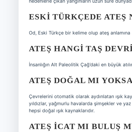
nedenlerle çıkan yangınların uzun süre dünyad
ESKI TÜRKÇEDE ATEŞ
Od, Eski Türkçe bir kelime olup ateş anlamına
ATEŞ HANGI TAŞ DEVR
İnsanlığın Alt Paleolitik Çağ’daki en büyük atılı
ATEŞ DOĞAL MI YOKSA
Çevrelerini otomatik olarak aydınlatan ışık kay
yıldızlar, yağmurlu havalarda şimşekler ve yaz
hepsi doğal ışık kaynaklarıdır.
ATEŞ ICAT MI BULUŞ M