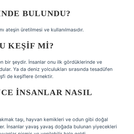
INDE BULUNDU?
mı ateşin üretilmesi ve kullanılmasıdır.
U KEŞIF MI?
 bir şeydir. İnsanlar onu ilk gördüklerinde ve
dular. Ya da deniz yolculukları sırasında tesadüfen
fi de keşiflere örnektir.
CE INSANLAR NASIL
 çakmak taşı, hayvan kemikleri ve odun gibi doğal
er. İnsanlar yavaş yavaş doğada bulunan yiyecekleri
vanlar pişmiş ve yenilebilir hale geldi.