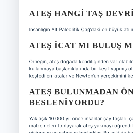
ATEŞ HANGI TAŞ DEVR
İnsanlığın Alt Paleolitik Çağ’daki en büyük atılı
ATEŞ ICAT MI BULUŞ M
Örneğin, ateş doğada kendiliğinden var olabilen
kullanmaya başladıklarında bir keşif yapmış ol
keşfedilen kıtalar ve Newton’un yerçekimini keş
ATEŞ BULUNMADAN ÖN
BESLENIYORDU?
Yaklaşık 10.000 yıl önce insanlar çay taşları,
malzemeleri toplayarak ateş yakmayı öğrendil
pişirmeye ve ısıtmaya başladılar. Bu şekilde hay