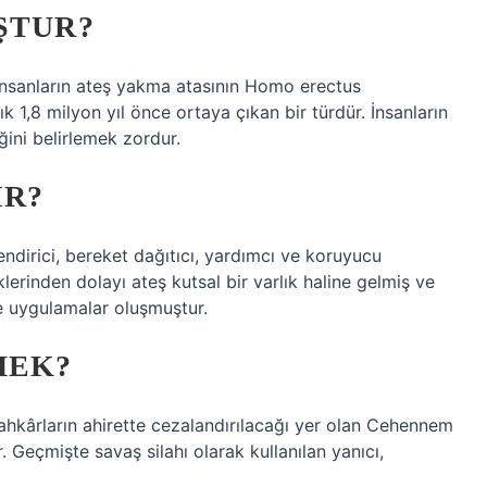
ŞTUR?
insanların ateş yakma atasının Homo erectus
k 1,8 milyon yıl önce ortaya çıkan bir türdür. İnsanların
ini belirlemek zordur.
IR?
çlendirici, bereket dağıtıcı, yardımcı ve koruyucu
klerinden dolayı ateş kutsal bir varlık haline gelmiş ve
ve uygulamalar oluşmuştur.
MEK?
nahkârların ahirette cezalandırılacağı yer olan Cehennem
. Geçmişte savaş silahı olarak kullanılan yanıcı,