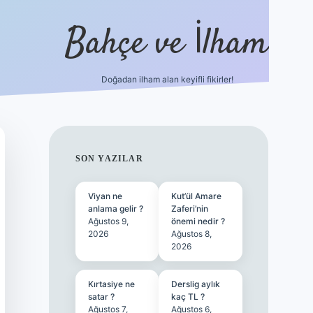
Bahçe ve İlham
Doğadan ilham alan keyifli fikirler!
ilbet yeni giri
SIDEBAR
SON YAZILAR
Viyan ne
Kut’ül Amare
anlama gelir ?
Zaferi’nin
Ağustos 9,
önemi nedir ?
2026
Ağustos 8,
2026
Kırtasiye ne
Derslig aylık
satar ?
kaç TL ?
Ağustos 7,
Ağustos 6,