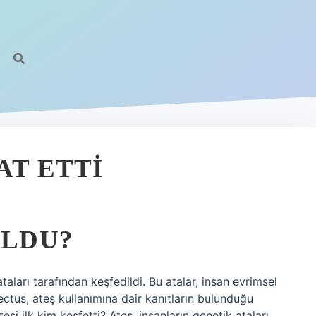
AT ETTI
ULDU?
ataları tarafından keşfedildi. Bu atalar, insan evrimsel
ctus, ateş kullanımına dair kanıtların bulunduğu
eşi ilk kim keşfetti? Ateş, insanların genetik ataları