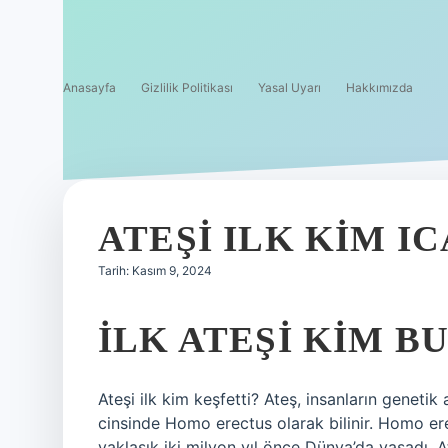
Anasayfa
Gizlilik Politikası
Yasal Uyarı
Hakkımızda
ATEŞI ILK KIM IC
Tarih: Kasım 9, 2024
İLK ATEŞI KIM B
Ateşi ilk kim keşfetti? Ateş, insanların genetik 
cinsinde Homo erectus olarak bilinir. Homo ere
yaklaşık iki milyon yıl önce Dünya’da yaşadı. At