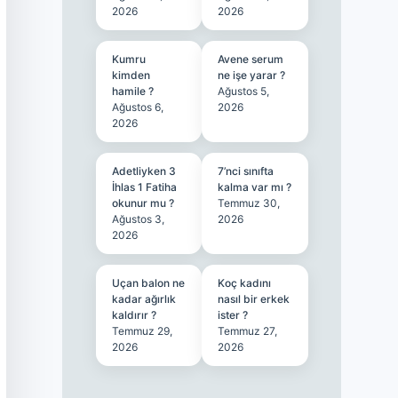
2026
2026
Kumru
Avene serum
kimden
ne işe yarar ?
hamile ?
Ağustos 5,
Ağustos 6,
2026
2026
Adetliyken 3
7’nci sınıfta
İhlas 1 Fatiha
kalma var mı ?
okunur mu ?
Temmuz 30,
Ağustos 3,
2026
2026
Uçan balon ne
Koç kadını
kadar ağırlık
nasıl bir erkek
kaldırır ?
ister ?
Temmuz 29,
Temmuz 27,
2026
2026