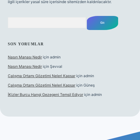
ilgili içerikler yasal süre içerisinde sitemizden kaldırılacaktır.
Arama
SON YORUMLAR
Nasın Manası Nedir
için
admin
Nasın Manası Nedir
için
Şevval
Çalışma Ortamı Gözetimi Neleri Kapsar
için
admin
Çalışma Ortamı Gözetimi Neleri Kapsar
için
Güneş
İKizler Burcu Hangi Gezegeni Temsil Ediyor
için
admin
riş
ilbet giriş
vdcasino giriş
betexper