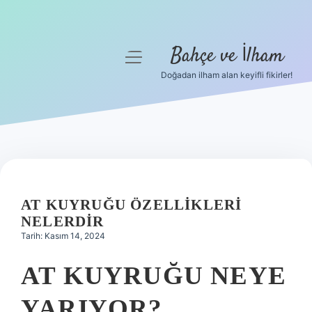
Bahçe ve İlham
menüyü
aç
Doğadan ilham alan keyifli fikirler!
Anasayfa
Gizlilik Politikası
Yasal Uyarı
Hakkımızda
AT KUYRUĞU ÖZELLIKLERI
NELERDIR
Tarih: Kasım 14, 2024
AT KUYRUĞU NEYE
YARIYOR?