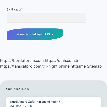
9 - 5 kaçtır?
*
https://bordoforum.com
https://omh.com.tr
https://tahsilatpro.com.tr
knight online
nttgame
Sitemap
SIDEBAR
SON YAZILAR
Kut’ül Amare Zaferi’nin önemi nedir ?
Ağustos 8, 2026