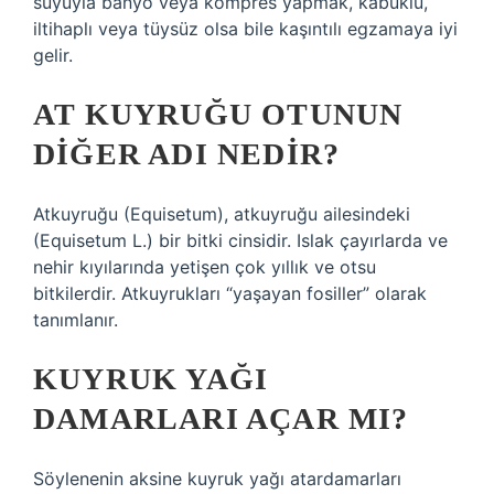
suyuyla banyo veya kompres yapmak, kabuklu,
iltihaplı veya tüysüz olsa bile kaşıntılı egzamaya iyi
gelir.
AT KUYRUĞU OTUNUN
DIĞER ADI NEDIR?
Atkuyruğu (Equisetum), atkuyruğu ailesindeki
(Equisetum L.) bir bitki cinsidir. Islak çayırlarda ve
nehir kıyılarında yetişen çok yıllık ve otsu
bitkilerdir. Atkuyrukları “yaşayan fosiller” olarak
tanımlanır.
KUYRUK YAĞI
DAMARLARI AÇAR MI?
Söylenenin aksine kuyruk yağı atardamarları