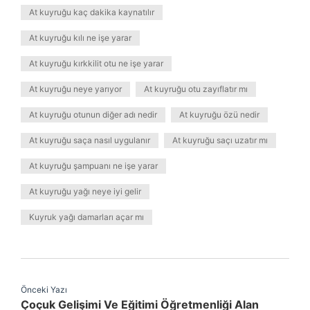
At kuyruğu kaç dakika kaynatılır
At kuyruğu kılı ne işe yarar
At kuyruğu kırkkilit otu ne işe yarar
At kuyruğu neye yarıyor
At kuyruğu otu zayıflatır mı
At kuyruğu otunun diğer adı nedir
At kuyruğu özü nedir
At kuyruğu saça nasıl uygulanır
At kuyruğu saçı uzatır mı
At kuyruğu şampuanı ne işe yarar
At kuyruğu yağı neye iyi gelir
Kuyruk yağı damarları açar mı
Önceki Yazı
Çoçuk Gelişimi Ve Eğitimi Öğretmenliği Alan