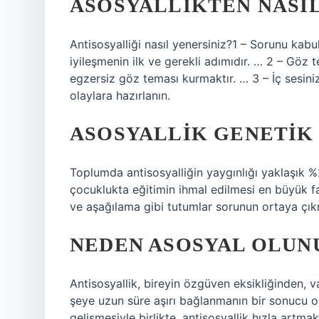
ASOSYALLIKTEN NASI
Antisosyalliği nasıl yenersiniz?1 – Sorunu kab
iyileşmenin ilk ve gerekli adımıdır. … 2 – Göz 
egzersiz göz teması kurmaktır. … 3 – İç sesin
olaylara hazırlanın.
ASOSYALLIK GENETIK 
Toplumda antisosyalliğin yaygınlığı yaklaşık %2
çocuklukta eğitimin ihmal edilmesi en büyük fa
ve aşağılama gibi tutumlar sorunun ortaya çıkm
NEDEN ASOSYAL OLUN
Antisosyallik, bireyin özgüven eksikliğinden, v
şeye uzun süre aşırı bağlanmanın bir sonucu ol
gelişmesiyle birlikte, antisosyallik hızla artmak