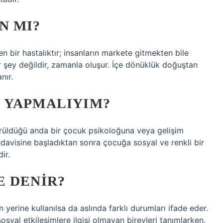
N MI?
yen bir hastalıktır; insanların markete gitmekten bile
 şey değildir, zamanla oluşur. İçe dönüklük doğuştan
nır.
 YAPMALIYIM?
örüldüğü anda bir çocuk psikoloğuna veya gelişim
edavisine başladıktan sonra çocuğa sosyal ve renkli bir
ir.
E DENIR?
in yerine kullanılsa da aslında farklı durumları ifade eder.
syal etkileşimlere ilgisi olmayan bireyleri tanımlarken,