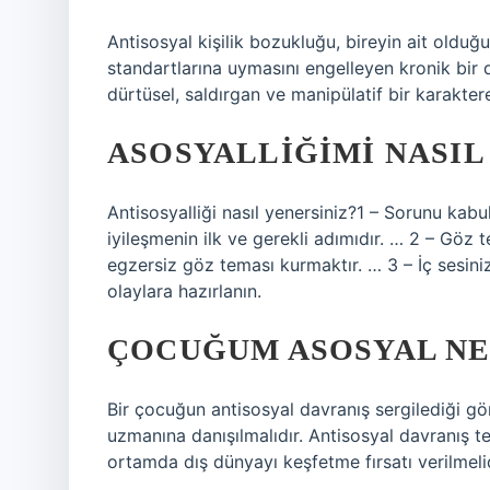
Antisosyal kişilik bozukluğu, bireyin ait olduğ
standartlarına uymasını engelleyen kronik bir d
dürtüsel, saldırgan ve manipülatif bir karaktere
ASOSYALLIĞIMI NASIL
Antisosyalliği nasıl yenersiniz?1 – Sorunu kab
iyileşmenin ilk ve gerekli adımıdır. … 2 – Göz 
egzersiz göz teması kurmaktır. … 3 – İç sesin
olaylara hazırlanın.
ÇOCUĞUM ASOSYAL NE
Bir çocuğun antisosyal davranış sergilediği g
uzmanına danışılmalıdır. Antisosyal davranış t
ortamda dış dünyayı keşfetme fırsatı verilmelid