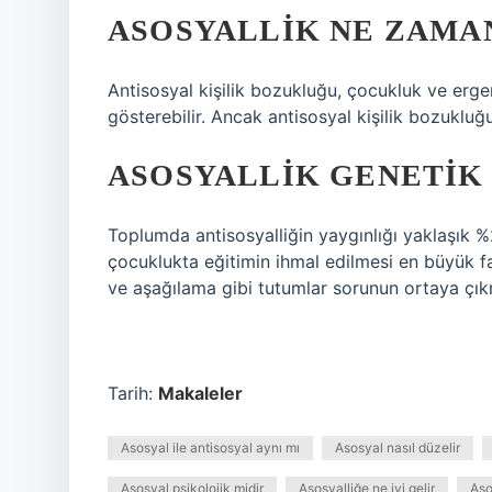
ASOSYALLIK NE ZAMA
Antisosyal kişilik bozukluğu, çocukluk ve erge
gösterebilir. Ancak antisosyal kişilik bozukluğu
ASOSYALLIK GENETIK 
Toplumda antisosyalliğin yaygınlığı yaklaşık %2
çocuklukta eğitimin ihmal edilmesi en büyük fa
ve aşağılama gibi tutumlar sorunun ortaya çıkm
Tarih:
Makaleler
Asosyal ile antisosyal aynı mı
Asosyal nasıl düzelir
Asosyal psikolojik midir
Asosyalliğe ne iyi gelir
Aso