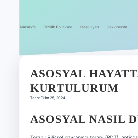
Anasayfa
Gizlilik Politikası
Yasal Uyarı
Hakkımızda
ASOSYAL HAYATT
KURTULURUM
Tarih: Ekim 25, 2024
ASOSYAL NASIL 
Terapi: Bilişsel davranışçı terapi (BDT), antisos