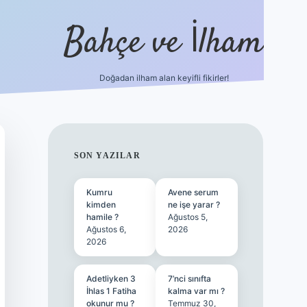
Bahçe ve İlham
Doğadan ilham alan keyifli fikirler!
ilbet yeni gir
SIDEBAR
SON YAZILAR
Kumru
Avene serum
kimden
ne işe yarar ?
hamile ?
Ağustos 5,
Ağustos 6,
2026
2026
Adetliyken 3
7’nci sınıfta
İhlas 1 Fatiha
kalma var mı ?
okunur mu ?
Temmuz 30,