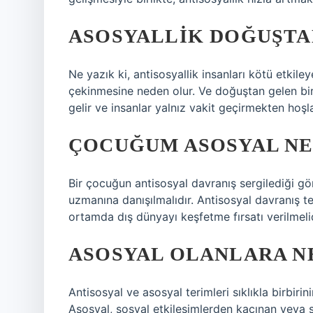
ASOSYALLIK DOĞUŞTA
Ne yazık ki, antisosyallik insanları kötü etkile
çekinmesine neden olur. Ve doğuştan gelen bir
gelir ve insanlar yalnız vakit geçirmekten hoşla
ÇOCUĞUM ASOSYAL NE
Bir çocuğun antisosyal davranış sergilediği g
uzmanına danışılmalıdır. Antisosyal davranış t
ortamda dış dünyayı keşfetme fırsatı verilmelid
ASOSYAL OLANLARA N
Antisosyal ve asosyal terimleri sıklıkla birbirin
Asosyal, sosyal etkileşimlerden kaçınan veya so