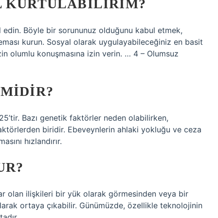
L KURTULABILIRIM?
ul edin. Böyle bir sorununuz olduğunu kabul etmek,
teması kurun. Sosyal olarak uygulayabileceğiniz en basit
izin olumlu konuşmasına izin verin. … 4 – Olumsuz
MIDIR?
5’tir. Bazı genetik faktörler neden olabilirken,
ktörlerden biridir. Ebeveynlerin ahlaki yokluğu ve ceza
asını hızlandırır.
UR?
ar olan ilişkileri bir yük olarak görmesinden veya bir
arak ortaya çıkabilir. Günümüzde, özellikle teknolojinin
tadır.