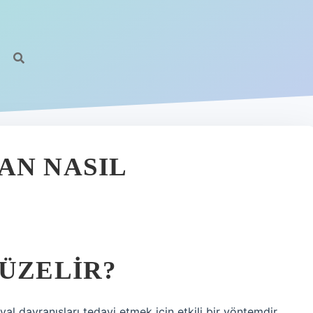
AN NASIL
DÜZELIR?
yal davranışları tedavi etmek için etkili bir yöntemdir.