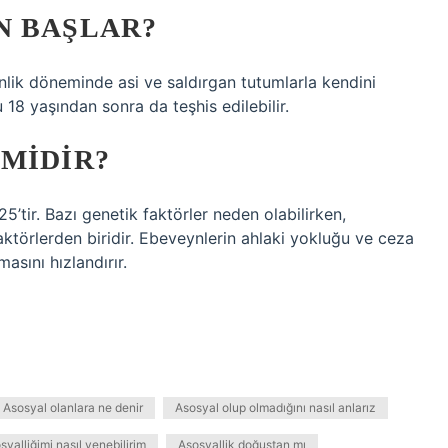
N BAŞLAR?
nlik döneminde asi ve saldırgan tutumlarla kendini
 18 yaşından sonra da teşhis edilebilir.
MIDIR?
5’tir. Bazı genetik faktörler neden olabilirken,
ktörlerden biridir. Ebeveynlerin ahlaki yokluğu ve ceza
asını hızlandırır.
Asosyal olanlara ne denir
Asosyal olup olmadığını nasıl anlarız
syalliğimi nasıl yenebilirim
Asosyallik doğuştan mı