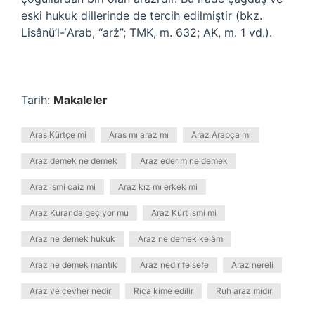
eski hukuk dillerinde de tercih edilmiştir (bkz.
Lisânü’l-ʿArab, “arż”; TMK, m. 632; AK, m. 1 vd.).
Tarih:
Makaleler
Aras Kürtçe mi
Aras mı araz mı
Araz Arapça mı
Araz demek ne demek
Araz ederim ne demek
Araz ismi caiz mi
Araz kız mı erkek mi
Araz Kuranda geçiyor mu
Araz Kürt ismi mi
Araz ne demek hukuk
Araz ne demek kelâm
Araz ne demek mantık
Araz nedir felsefe
Araz nereli
Araz ve cevher nedir
Rica kime edilir
Ruh araz mıdır