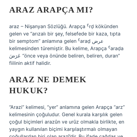
ARAZ ARAPÇA MI?
araz – Nişanyan Sözlüğü. Arapça ˁrḍ kökünden
gelen ve “arızalı bir şey, felsefede bir kaza, tıpta
bir semptom” anlamına gelen ˁaraḍ عرض
kelimesinden türemiştir. Bu kelime, Arapça ˁaraḍa
عَرَضَ “önce veya önünde beliren, beliren, duran”
fiilinin aktif halidir.
ARAZ NE DEMEK
HUKUK?
“Arazi” kelimesi, “yer” anlamına gelen Arapça “arz”
kelimesinin çoğuludur. Genel kurala karşılık gelen
çoğul biçimleri arazûn ve urûz olmakla birlikte, en
yaygın kullanılan biçimi karşılaştırmalı olmayan
çoğullardan biri olan arazî’dir. Bu ifade çağdaş ve