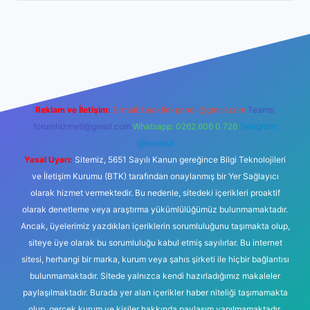
i giriş
ilbet giriş
vdcasino giriş
betexper
Reklam ve İletişim:
E-mail:
backlinkpaneli@gmail.com
Teams:
forumhizmeti@gmail.com
Whatsapp: 0262 606 0 726
Telegram:
@karabul
Yasal Uyarı:
Sitemiz, 5651 Sayılı Kanun gereğince Bilgi Teknolojileri
ve İletişim Kurumu (BTK) tarafından onaylanmış bir Yer Sağlayıcı
olarak hizmet vermektedir. Bu nedenle, sitedeki içerikleri proaktif
olarak denetleme veya araştırma yükümlülüğümüz bulunmamaktadır.
Ancak, üyelerimiz yazdıkları içeriklerin sorumluluğunu taşımakta olup,
siteye üye olarak bu sorumluluğu kabul etmiş sayılırlar. Bu internet
sitesi, herhangi bir marka, kurum veya şahıs şirketi ile hiçbir bağlantısı
bulunmamaktadır. Sitede yalnızca kendi hazırladığımız makaleler
paylaşılmaktadır. Burada yer alan içerikler haber niteliği taşımamakta
olup, gerçek kurum ve kişiler hakkında paylaşım yapılmamaktadır.