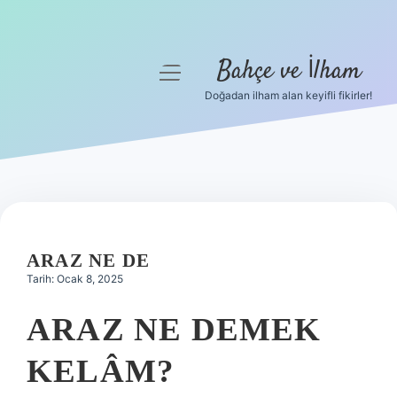
Bahçe ve İlham
menüyü
aç
Doğadan ilham alan keyifli fikirler!
Anasayfa
Gizlilik Politikası
Yasal Uyarı
Hakkımızda
ARAZ NE DE
Tarih: Ocak 8, 2025
ARAZ NE DEMEK
KELÂM?