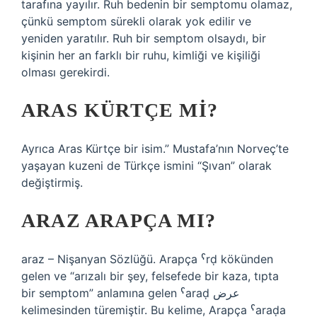
tarafına yayılır. Ruh bedenin bir semptomu olamaz,
çünkü semptom sürekli olarak yok edilir ve
yeniden yaratılır. Ruh bir semptom olsaydı, bir
kişinin her an farklı bir ruhu, kimliği ve kişiliği
olması gerekirdi.
ARAS KÜRTÇE MI?
Ayrıca Aras Kürtçe bir isim.” Mustafa’nın Norveç’te
yaşayan kuzeni de Türkçe ismini “Şıvan” olarak
değiştirmiş.
ARAZ ARAPÇA MI?
araz – Nişanyan Sözlüğü. Arapça ˁrḍ kökünden
gelen ve “arızalı bir şey, felsefede bir kaza, tıpta
bir semptom” anlamına gelen ˁaraḍ عرض
kelimesinden türemiştir. Bu kelime, Arapça ˁaraḍa