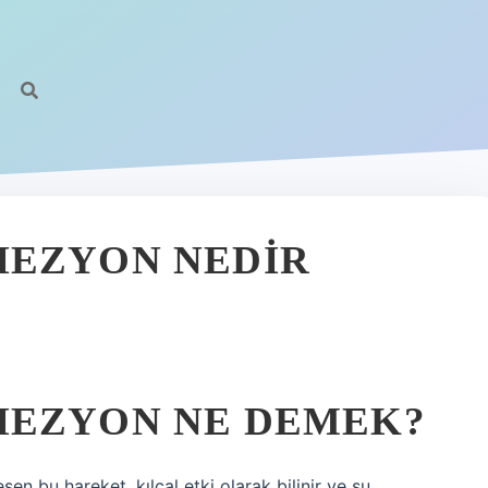
HEZYON NEDIR
HEZYON NE DEMEK?
n bu hareket, kılcal etki olarak bilinir ve su