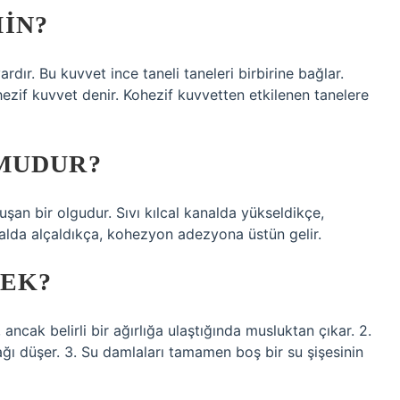
IN?
rdır. Bu kuvvet ince taneli taneleri birbirine bağlar.
ezif kuvvet denir. Kohezif kuvvetten etkilenen tanelere
MUDUR?
uşan bir olgudur. Sıvı kılcal kanalda yükseldikçe,
nalda alçaldıkça, kohezyon adezyona üstün gelir.
NEK?
ncak belirli bir ağırlığa ulaştığında musluktan çıkar. 2.
ı düşer. 3. Su damlaları tamamen boş bir su şişesinin