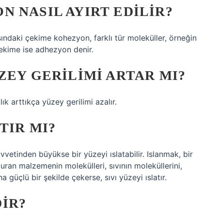
 NASIL AYIRT EDILIR?
sındaki çekime kohezyon, farklı tür moleküller, örneğin
çekime ise adhezyon denir.
ZEY GERILIMI ARTAR MI?
lık arttıkça yüzey gerilimi azalır.
TIR MI?
vetinden büyükse bir yüzeyi ıslatabilir. Islanmak, bir
ran malzemenin molekülleri, sıvının moleküllerini,
a güçlü bir şekilde çekerse, sıvı yüzeyi ıslatır.
IR?