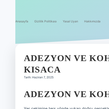
Anasayfa
Gizlilik Politikası
Yasal Uyarı
Hakkımızda
ADEZYON VE KO
KISACA
Tarih: Haziran 7, 2025
ADEZYON VE KO
Yer çekimine ters yönde yukarı doğru gerçekleşe