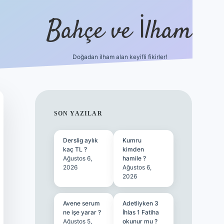
Bahçe ve İlham
Doğadan ilham alan keyifli fikirler!
ilbet yeni giriş
SIDEBAR
SON YAZILAR
Derslig aylık
Kumru
kaç TL ?
kimden
Ağustos 6,
hamile ?
2026
Ağustos 6,
2026
Avene serum
Adetliyken 3
ne işe yarar ?
İhlas 1 Fatiha
Ağustos 5,
okunur mu ?