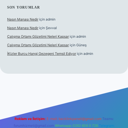
SON YORUMLAR
Nasın Manası Nedir
için
admin
Nasın Manası Nedir
için
Şevval
Çalışma Ortamı Gözetimi Neleri Kapsar
için
admin
Çalışma Ortamı Gözetimi Neleri Kapsar
için
Güneş
İKizler Burcu Hangi Gezegeni Temsil Ediyor
için
admin
iş
ilbet giriş
vdcasino giriş
betexper
Reklam ve İletişim:
E-mail:
backlinkpaneli@gmail.com
Teams:
forumhizmeti@gmail.com
Whatsapp: 0262 606 0 726
Telegram: