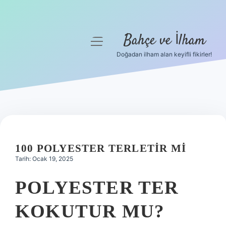
Bahçe ve İlham
menüyü
aç
Doğadan ilham alan keyifli fikirler!
Anasayfa
Gizlilik Politikası
Yasal Uyarı
Hakkımızda
100 POLYESTER TERLETIR MI
Tarih: Ocak 19, 2025
POLYESTER TER
KOKUTUR MU?