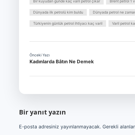
Bir kuyudan günde kaç varil petrol çıkar
Brent petrol 1 v
Dünyada ilk petrolü kim buldu
Dünyada petrol ne zaman
Türkiyenin günlük petrol ihtiyacı kaç varil
Varil petrol k
Önceki Yazı
Kadınlarda Bâtın Ne Demek
Bir yanıt yazın
E-posta adresiniz yayınlanmayacak.
Gerekli alanla