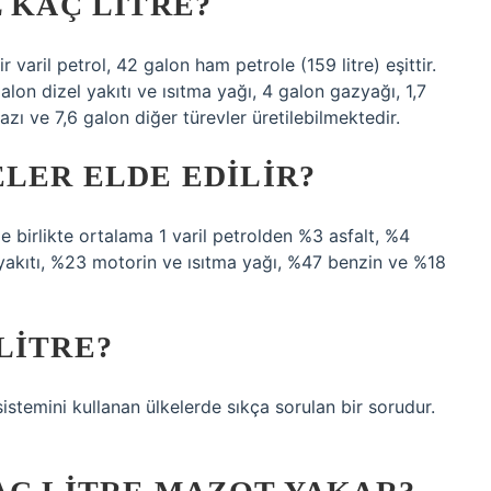
L KAÇ LITRE?
r varil petrol, 42 galon ham petrole (159 litre) eşittir.
alon dizel yakıtı ve ısıtma yağı, 4 galon gazyağı, 1,7
gazı ve 7,6 galon diğer türevler üretilebilmektedir.
ELER ELDE EDILIR?
e birlikte ortalama 1 varil petrolden %3 asfalt, %4
k yakıtı, %23 motorin ve ısıtma yağı, %47 benzin ve %18
LITRE?
istemini kullanan ülkelerde sıkça sorulan bir sorudur.