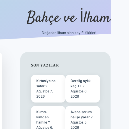
Bahçe ve İlham
Doğadan ilham alan keyifli fikirler!
ilbet yeni giri
SIDEBAR
SON YAZILAR
Kırtasiye ne
Derslig aylık
satar ?
kaç TL ?
Ağustos 7,
Ağustos 6,
2026
2026
Kumru
Avene serum
kimden
ne işe yarar ?
hamile ?
Ağustos 5,
Ağustos 6,
2026