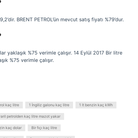
?
,2’dir. BRENT PETROL’ün mevcut satış fiyatı %79’dur.
?
ar yaklaşık %75 verimle çalışır. 14 Eylül 2017 Bir litre
şık %75 verimle çalışır.
rol kaç litre
1 İngiliz galonu kaç litre
1 lt benzin kaç kWh
varil petrolden kaç litre mazot yakar
in kaç dolar
Bir fıçı kaç litre