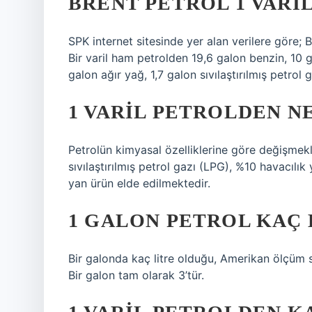
BRENT PETROL 1 VARI
SPK internet sitesinde yer alan verilere göre; Bi
Bir varil ham petrolden 19,6 galon benzin, 10 g
galon ağır yağ, 1,7 galon sıvılaştırılmış petrol 
1 VARIL PETROLDEN N
Petrolün kimyasal özelliklerine göre değişmekl
sıvılaştırılmış petrol gazı (LPG), %10 havacılı
yan ürün elde edilmektedir.
1 GALON PETROL KAÇ 
Bir galonda kaç litre olduğu, Amerikan ölçüm s
Bir galon tam olarak 3’tür.