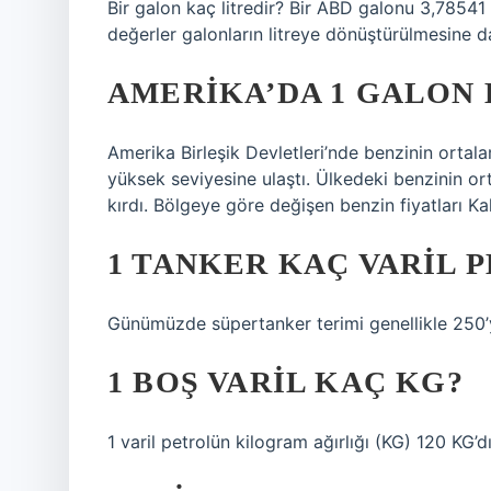
Bir galon kaç litredir? Bir ABD galonu 3,78541 l
değerler galonların litreye dönüştürülmesine 
AMERIKA’DA 1 GALON
Amerika Birleşik Devletleri’nde benzinin ortal
yüksek seviyesine ulaştı. Ülkedeki benzinin ort
kırdı. Bölgeye göre değişen benzin fiyatları Kal
1 TANKER KAÇ VARIL 
Günümüzde süpertanker terimi genellikle 250’y
1 BOŞ VARIL KAÇ KG?
1 varil petrolün kilogram ağırlığı (KG) 120 KG’dı