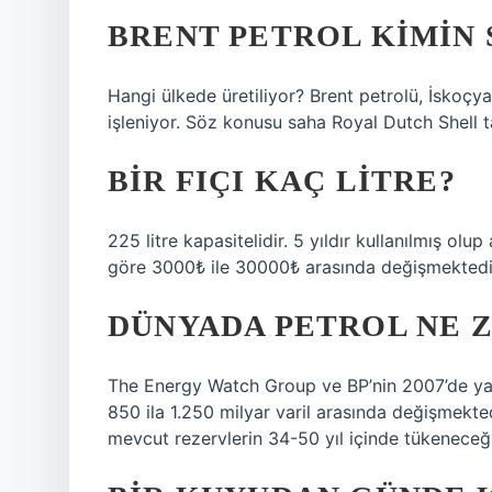
BRENT PETROL KIMIN 
Hangi ülkede üretiliyor? Brent petrolü, İskoçya
işleniyor. Söz konusu saha Royal Dutch Shell tar
BIR FIÇI KAÇ LITRE?
225 litre kapasitelidir. 5 yıldır kullanılmış olup 
göre 3000₺ ile 30000₺ arasında değişmektedi
DÜNYADA PETROL NE 
The Energy Watch Group ve BP’nin 2007’de yay
850 ila 1.250 milyar varil arasında değişmekted
mevcut rezervlerin 34-50 yıl içinde tükeneceği