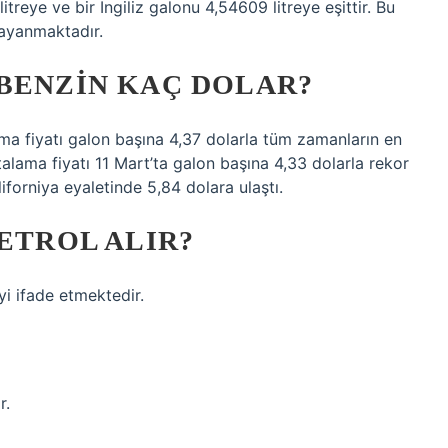
itreye ve bir İngiliz galonu 4,54609 litreye eşittir. Bu
dayanmaktadır.
 BENZIN KAÇ DOLAR?
ama fiyatı galon başına 4,37 dolarla tüm zamanların en
alama fiyatı 11 Mart’ta galon başına 4,33 dolarla rekor
iforniya eyaletinde 5,84 dolara ulaştı.
PETROL ALIR?
i ifade etmektedir.
r.