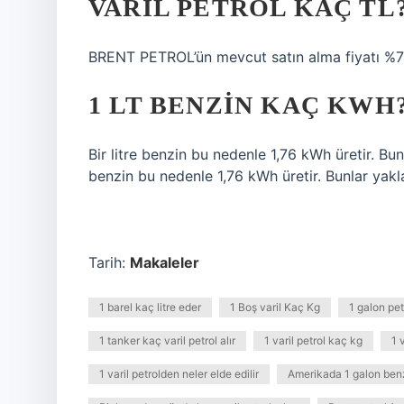
VARIL PETROL KAÇ TL
BRENT PETROL’ün mevcut satın alma fiyatı %79
1 LT BENZIN KAÇ KWH
Bir litre benzin bu nedenle 1,76 kWh üretir. Bunl
benzin bu nedenle 1,76 kWh üretir. Bunlar yakla
Tarih:
Makaleler
1 barel kaç litre eder
1 Boş varil Kaç Kg
1 galon pet
1 tanker kaç varil petrol alır
1 varil petrol kaç kg
1 
1 varil petrolden neler elde edilir
Amerikada 1 galon benz