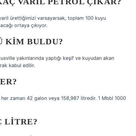
AÇ VARIL PETROL ÇIKAR?
aril ürettiğimizi varsayarsak, toplam 100 kuyu
acağı ortaya çıkıyor.
Ü KIM BULDU?
tusville yakınlarında yaptığı keşif ve kuyudan akan
ak kabul edilir.
DER?
 her zaman 42 galon veya 158,987 litredir. 1 Mbbl 1000
Ç LITRE?