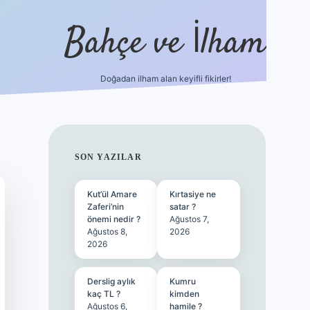
Bahçe ve İlham
Doğadan ilham alan keyifli fikirler!
ilbet yen
SIDEBAR
SON YAZILAR
Kut’ül Amare
Kırtasiye ne
Zaferi’nin
satar ?
önemi nedir ?
Ağustos 7,
Ağustos 8,
2026
2026
Derslig aylık
Kumru
kaç TL ?
kimden
Ağustos 6,
hamile ?