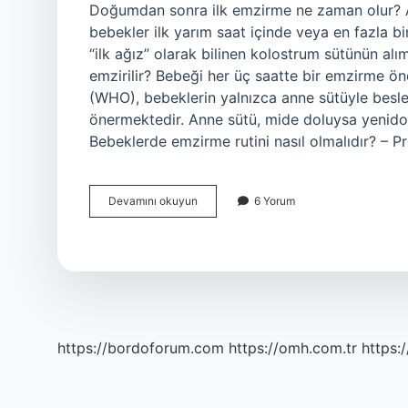
Doğumdan sonra ilk emzirme ne zaman olur? 
bebekler ilk yarım saat içinde veya en fazla bir
“ilk ağız” olarak bilinen kolostrum sütünün alı
emzirilir? Bebeği her üç saatte bir emzirme ön
(WHO), bebeklerin yalnızca anne sütüyle besle
önermektedir. Anne sütü, mide doluysa yenidoğ
Bebeklerde emzirme rutini nasıl olmalıdır? – 
Bebek
Devamını okuyun
6 Yorum
Doğduktan
Sonra
Ne
Zaman
Emzirilir
https://bordoforum.com
https://omh.com.tr
https:/