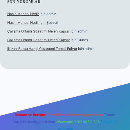
SON YORUMLAR
Nasın Manası Nedir
için
admin
Nasın Manası Nedir
için
Şevval
Çalışma Ortamı Gözetimi Neleri Kapsar
için
admin
Çalışma Ortamı Gözetimi Neleri Kapsar
için
Güneş
İKizler Burcu Hangi Gezegeni Temsil Ediyor
için
admin
r
Reklam ve İletişim:
E-mail:
backlinkpaneli@gmail.com
Teams:
forumhizmeti@gmail.com
Whatsapp: 0262 606 0 726
Telegram:
@karabul