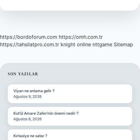
Ne
Demek
https://bordoforum.com
https://omh.com.tr
https://tahsilatpro.com.tr
knight online
nttgame
Sitemap
SIDEBAR
SON YAZILAR
Viyan ne anlama gelir ?
Ağustos 9, 2026
Kut’ül Amare Zaferi’nin önemi nedir ?
Ağustos 8, 2026
Kırtasiye ne satar ?