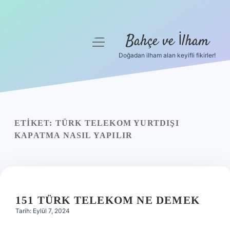
Bahçe ve İlham
menüyü
aç
Doğadan ilham alan keyifli fikirler!
Anasayfa
Gizlilik Politikası
Yasal Uyarı
ETIKET:
TÜRK TELEKOM YURTDIŞI
KAPATMA NASIL YAPILIR
Hakkımızda
151 TÜRK TELEKOM NE DEMEK
Tarih: Eylül 7, 2024