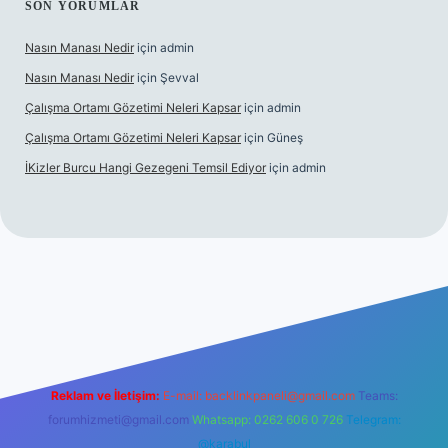
SON YORUMLAR
Nasın Manası Nedir
için
admin
Nasın Manası Nedir
için
Şevval
Çalışma Ortamı Gözetimi Neleri Kapsar
için
admin
Çalışma Ortamı Gözetimi Neleri Kapsar
için
Güneş
İKizler Burcu Hangi Gezegeni Temsil Ediyor
için
admin
per
Reklam ve İletişim:
E-mail:
backlinkpaneli@gmail.com
Teams:
forumhizmeti@gmail.com
Whatsapp: 0262 606 0 726
Telegram:
@karabul