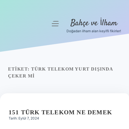
Bahçe ve İlham
menüyü
aç
Doğadan ilham alan keyifli fikirler!
Anasayfa
Gizlilik Politikası
Yasal Uyarı
ETIKET:
TÜRK TELEKOM YURT DIŞINDA
ÇEKER MI
Hakkımızda
151 TÜRK TELEKOM NE DEMEK
Tarih: Eylül 7, 2024