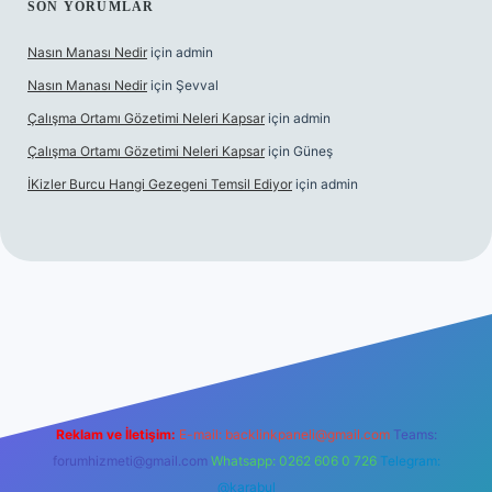
SON YORUMLAR
Nasın Manası Nedir
için
admin
Nasın Manası Nedir
için
Şevval
Çalışma Ortamı Gözetimi Neleri Kapsar
için
admin
Çalışma Ortamı Gözetimi Neleri Kapsar
için
Güneş
İKizler Burcu Hangi Gezegeni Temsil Ediyor
için
admin
er
Reklam ve İletişim:
E-mail:
backlinkpaneli@gmail.com
Teams:
forumhizmeti@gmail.com
Whatsapp: 0262 606 0 726
Telegram:
@karabul