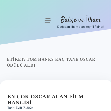
Bahçe ve İlham
menüyü
aç
Doğadan ilham alan keyifli fikirler!
Anasayfa
Gizlilik Politikası
Yasal Uyarı
ETIKET:
TOM HANKS KAÇ TANE OSCAR
ÖDÜLÜ ALDI
Hakkımızda
EN ÇOK OSCAR ALAN FILM
HANGISI
Tarih: Eylül 7, 2024