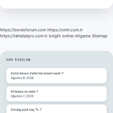
Alan
Film
Hangisi
https://bordoforum.com
https://omh.com.tr
https://tahsilatpro.com.tr
knight online
nttgame
Sitemap
SIDEBAR
SON YAZILAR
Kut’ül Amare Zaferi’nin önemi nedir ?
Ağustos 8, 2026
Kırtasiye ne satar ?
Ağustos 7, 2026
Derslig aylık kaç TL ?