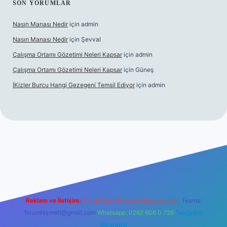
SON YORUMLAR
Nasın Manası Nedir
için
admin
Nasın Manası Nedir
için
Şevval
Çalışma Ortamı Gözetimi Neleri Kapsar
için
admin
Çalışma Ortamı Gözetimi Neleri Kapsar
için
Güneş
İKizler Burcu Hangi Gezegeni Temsil Ediyor
için
admin
er
Reklam ve İletişim:
E-mail:
backlinkpaneli@gmail.com
Teams:
forumhizmeti@gmail.com
Whatsapp: 0262 606 0 726
Telegram:
@karabul