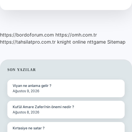
Ne
Demek
https://bordoforum.com
https://omh.com.tr
https://tahsilatpro.com.tr
knight online
nttgame
Sitemap
SIDEBAR
SON YAZILAR
Viyan ne anlama gelir ?
Ağustos 9, 2026
Kut’ül Amare Zaferi’nin önemi nedir ?
Ağustos 8, 2026
Kırtasiye ne satar ?