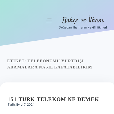
Bahçe ve İlham
menüyü
aç
Doğadan ilham alan keyifli fikirler!
Anasayfa
Gizlilik Politikası
Yasal Uyarı
ETIKET:
TELEFONUMU YURTDIŞI
ARAMALARA NASIL KAPATABILIRIM
Hakkımızda
151 TÜRK TELEKOM NE DEMEK
Tarih: Eylül 7, 2024