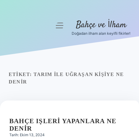
Bahçe ve İlham
menüyü
aç
Doğadan ilham alan keyifli fikirler!
Anasayfa
Gizlilik Politikası
Yasal Uyarı
ETIKET:
TARIM ILE UĞRAŞAN KIŞIYE NE
DENIR
Hakkımızda
BAHÇE IŞLERI YAPANLARA NE
DENIR
Tarih: Ekim 13, 2024