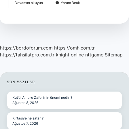
Bahçe
Devamını okuyun
Yorum Bırak
Işleri
Yapanlara
Ne
Denir
https://bordoforum.com
https://omh.com.tr
https://tahsilatpro.com.tr
knight online
nttgame
Sitemap
SIDEBAR
SON YAZILAR
Kut’ül Amare Zaferi’nin önemi nedir ?
Ağustos 8, 2026
Kırtasiye ne satar ?
Ağustos 7, 2026