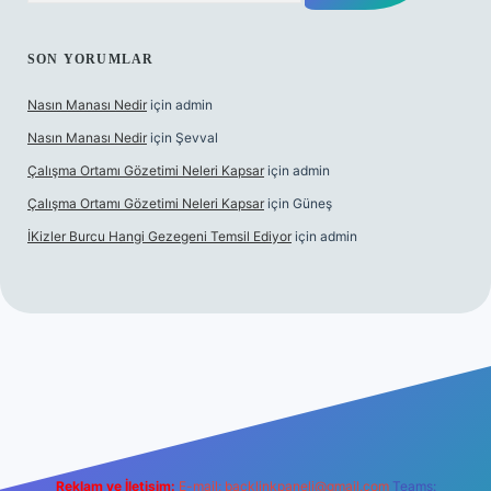
SON YORUMLAR
Nasın Manası Nedir
için
admin
Nasın Manası Nedir
için
Şevval
Çalışma Ortamı Gözetimi Neleri Kapsar
için
admin
Çalışma Ortamı Gözetimi Neleri Kapsar
için
Güneş
İKizler Burcu Hangi Gezegeni Temsil Ediyor
için
admin
r
Reklam ve İletişim:
E-mail:
backlinkpaneli@gmail.com
Teams: