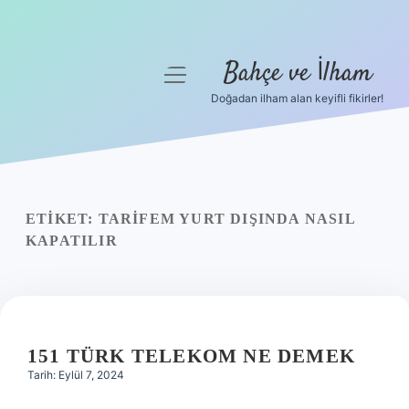
Bahçe ve İlham
menüyü
aç
Doğadan ilham alan keyifli fikirler!
Anasayfa
Gizlilik Politikası
Yasal Uyarı
ETIKET:
TARIFEM YURT DIŞINDA NASIL
KAPATILIR
Hakkımızda
151 TÜRK TELEKOM NE DEMEK
Tarih: Eylül 7, 2024