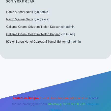
SON YORUMLAR
Nasın Manası Nedir
için
admin
Nasın Manası Nedir
için
Şevval
Çalışma Ortamı Gözetimi Neleri Kapsar
için
admin
Çalışma Ortamı Gözetimi Neleri Kapsar
için
Güneş
İKizler Burcu Hangi Gezegeni Temsil Ediyor
için
admin
exper
Reklam ve İletişim:
E-mail:
backlinkpaneli@gmail.com
Teams:
forumhizmeti@gmail.com
Whatsapp: 0262 606 0 726
Telegram:
@karabul