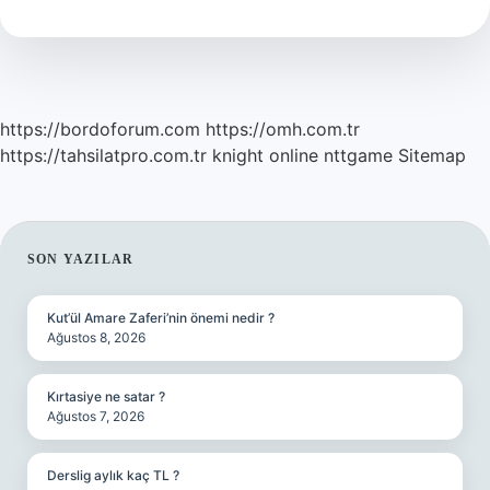
Ne
Demek
https://bordoforum.com
https://omh.com.tr
https://tahsilatpro.com.tr
knight online
nttgame
Sitemap
SIDEBAR
SON YAZILAR
Kut’ül Amare Zaferi’nin önemi nedir ?
Ağustos 8, 2026
Kırtasiye ne satar ?
Ağustos 7, 2026
Derslig aylık kaç TL ?