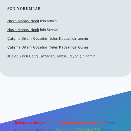
SON YORUMLAR
Nasın Manası Nedir
için
admin
Nasın Manası Nedir
için
Şevval
Çalışma Ortamı Gözetimi Neleri Kapsar
için
admin
Çalışma Ortamı Gözetimi Neleri Kapsar
için
Güneş
İKizler Burcu Hangi Gezegeni Temsil Ediyor
için
admin
er
Reklam ve İletişim:
E-mail:
backlinkpaneli@gmail.com
Teams:
forumhizmeti@gmail.com
Whatsapp: 0262 606 0 726
Telegram: