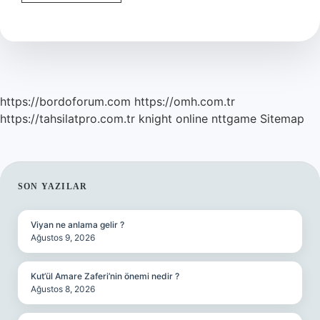
Özellikleri
Nelerdir
https://bordoforum.com
https://omh.com.tr
https://tahsilatpro.com.tr
knight online
nttgame
Sitemap
SIDEBAR
SON YAZILAR
Viyan ne anlama gelir ?
Ağustos 9, 2026
Kut’ül Amare Zaferi’nin önemi nedir ?
Ağustos 8, 2026