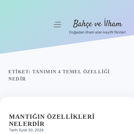
Bahçe ve İlham
menüyü
aç
Doğadan ilham alan keyifli fikirler!
Anasayfa
Gizlilik Politikası
Yasal Uyarı
ETIKET:
TANIMIN 4 TEMEL ÖZELLIĞI
NEDIR
Hakkımızda
MANTIĞIN ÖZELLIKLERI
NELERDIR
Tarih: Eylül 30, 2024