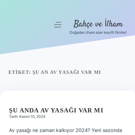
Bahçe ve İlham
menüyü
aç
Doğadan ilham alan keyifli fikirler!
Anasayfa
Gizlilik Politikası
Yasal Uyarı
ETIKET:
ŞU AN AV YASAĞI VAR MI
Hakkımızda
ŞU ANDA AV YASAĞI VAR MI
Tarih: Kasım 10, 2024
Av yasağı ne zaman kalkıyor 2024? Yeni sezonda