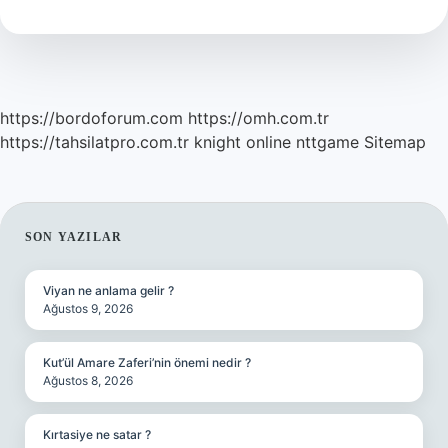
Yasağı
Var
Mı
https://bordoforum.com
https://omh.com.tr
https://tahsilatpro.com.tr
knight online
nttgame
Sitemap
SIDEBAR
SON YAZILAR
Viyan ne anlama gelir ?
Ağustos 9, 2026
Kut’ül Amare Zaferi’nin önemi nedir ?
Ağustos 8, 2026
Kırtasiye ne satar ?