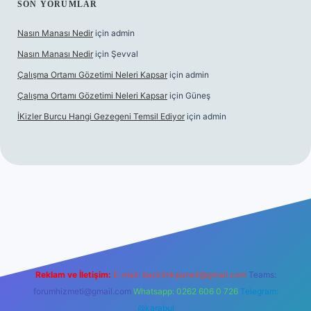
SON YORUMLAR
Nasın Manası Nedir
için
admin
Nasın Manası Nedir
için
Şevval
Çalışma Ortamı Gözetimi Neleri Kapsar
için
admin
Çalışma Ortamı Gözetimi Neleri Kapsar
için
Güneş
İKizler Burcu Hangi Gezegeni Temsil Ediyor
için
admin
er
Reklam ve İletişim:
E-mail:
backlinkpaneli@gmail.com
Teams:
forumhizmeti@gmail.com
Whatsapp: 0262 606 0 726
Telegram:
@karabul