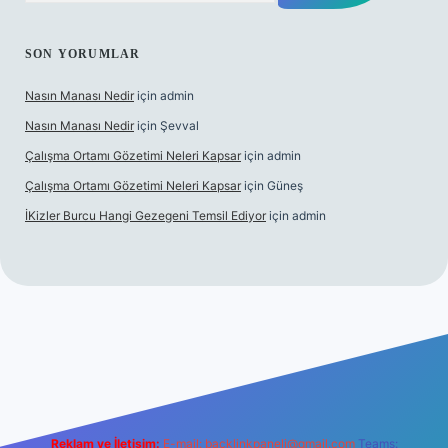
SON YORUMLAR
Nasın Manası Nedir
için
admin
Nasın Manası Nedir
için
Şevval
Çalışma Ortamı Gözetimi Neleri Kapsar
için
admin
Çalışma Ortamı Gözetimi Neleri Kapsar
için
Güneş
İKizler Burcu Hangi Gezegeni Temsil Ediyor
için
admin
r
Reklam ve İletişim:
E-mail:
backlinkpaneli@gmail.com
Teams: