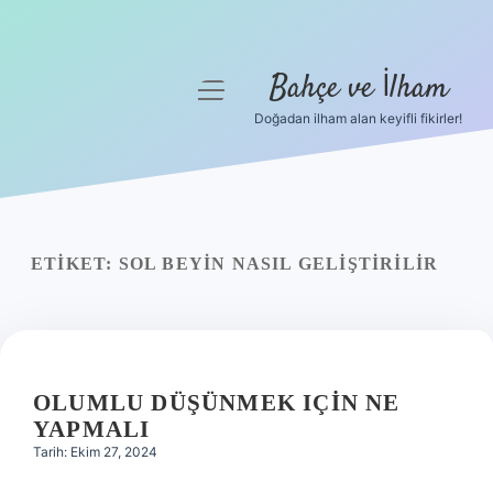
Bahçe ve İlham
menüyü
aç
Doğadan ilham alan keyifli fikirler!
Anasayfa
Gizlilik Politikası
Yasal Uyarı
ETIKET:
SOL BEYIN NASIL GELIŞTIRILIR
Hakkımızda
OLUMLU DÜŞÜNMEK IÇIN NE
YAPMALI
Tarih: Ekim 27, 2024