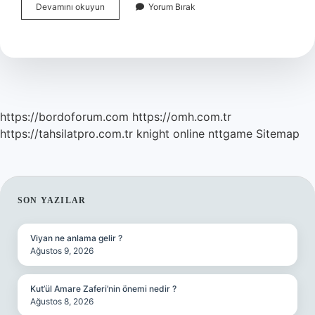
Olumlu
Devamını okuyun
Yorum Bırak
Düşünmek
Için
Ne
Yapmalı
https://bordoforum.com
https://omh.com.tr
https://tahsilatpro.com.tr
knight online
nttgame
Sitemap
SIDEBAR
SON YAZILAR
Viyan ne anlama gelir ?
Ağustos 9, 2026
Kut’ül Amare Zaferi’nin önemi nedir ?
Ağustos 8, 2026