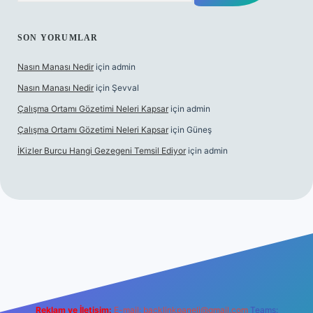
SON YORUMLAR
Nasın Manası Nedir
için
admin
Nasın Manası Nedir
için
Şevval
Çalışma Ortamı Gözetimi Neleri Kapsar
için
admin
Çalışma Ortamı Gözetimi Neleri Kapsar
için
Güneş
İKizler Burcu Hangi Gezegeni Temsil Ediyor
için
admin
ilbet yeni giriş
ilbet giriş
vdcasino giriş
betexper
Reklam ve İletişim:
E-mail:
backlinkpaneli@gmail.com
Teams: