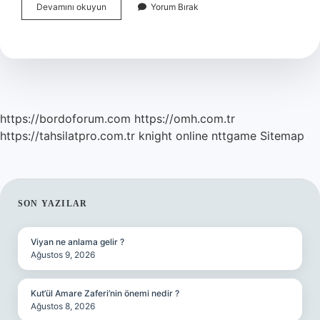
Bilgisayarın
Devamını okuyun
Yorum Bırak
Sesini
Nasıl
Düzeltebilirim
https://bordoforum.com
https://omh.com.tr
https://tahsilatpro.com.tr
knight online
nttgame
Sitemap
SIDEBAR
SON YAZILAR
Viyan ne anlama gelir ?
Ağustos 9, 2026
Kut’ül Amare Zaferi’nin önemi nedir ?
Ağustos 8, 2026