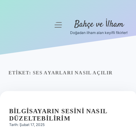
Bahçe ve İlham
menüyü
aç
Doğadan ilham alan keyifli fikirler!
Anasayfa
Gizlilik Politikası
Yasal Uyarı
ETIKET:
SES AYARLARI NASIL AÇILIR
Hakkımızda
BILGISAYARIN SESINI NASIL
DÜZELTEBILIRIM
Tarih: Şubat 17, 2025