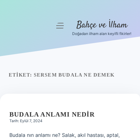
Bahçe ve İlham
menüyü
aç
Doğadan ilham alan keyifli fikirler!
Anasayfa
Gizlilik Politikası
Yasal Uyarı
ETIKET:
SERSEM BUDALA NE DEMEK
Hakkımızda
BUDALA ANLAMI NEDIR
Tarih: Eylül 7, 2024
Budala nın anlamı ne? Salak, akıl hastası, aptal,