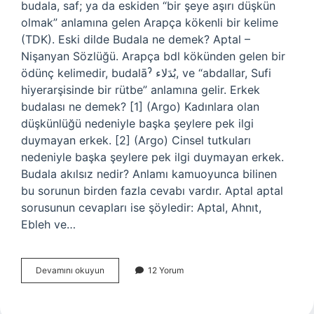
budala, saf; ya da eskiden “bir şeye aşırı düşkün
olmak” anlamına gelen Arapça kökenli bir kelime
(TDK). Eski dilde Budala ne demek? Aptal –
Nişanyan Sözlüğü. Arapça bdl kökünden gelen bir
ödünç kelimedir, budalāˀ بُدَلاء, ve “abdallar, Sufi
hiyerarşisinde bir rütbe” anlamına gelir. Erkek
budalası ne demek? [1] (Argo) Kadınlara olan
düşkünlüğü nedeniyle başka şeylere pek ilgi
duymayan erkek. [2] (Argo) Cinsel tutkuları
nedeniyle başka şeylere pek ilgi duymayan erkek.
Budala akılsız nedir? Anlamı kamuoyunca bilinen
bu sorunun birden fazla cevabı vardır. Aptal aptal
sorusunun cevapları ise şöyledir: Aptal, Ahnıt,
Ebleh ve…
Budala
Devamını okuyun
12 Yorum
Anlamı
Nedir