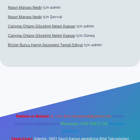
Nasın Manası Nedir
için
admin
Nasın Manası Nedir
için
Şevval
Çalışma Ortamı Gözetimi Neleri Kapsar
için
admin
Çalışma Ortamı Gözetimi Neleri Kapsar
için
Güneş
İKizler Burcu Hangi Gezegeni Temsil Ediyor
için
admin
er
Reklam ve İletişim:
E-mail:
backlinkpaneli@gmail.com
Teams:
forumhizmeti@gmail.com
Whatsapp: 0262 606 0 726
Telegram:
@karabul
Yasal Uyarı:
Sitemiz, 5651 Sayılı Kanun gereğince Bilgi Teknolojileri