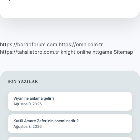
Tanıdık
Bir
Erkek
Görmek
Ne
Anlama
https://bordoforum.com
https://omh.com.tr
https://tahsilatpro.com.tr
knight online
nttgame
Sitemap
SIDEBAR
SON YAZILAR
Viyan ne anlama gelir ?
Ağustos 9, 2026
Kut’ül Amare Zaferi’nin önemi nedir ?
Ağustos 8, 2026