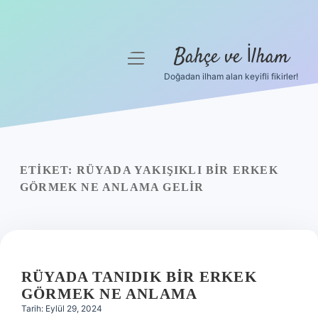
Bahçe ve İlham
menüyü
aç
Doğadan ilham alan keyifli fikirler!
Anasayfa
Gizlilik Politikası
Yasal Uyarı
ETIKET:
RÜYADA YAKIŞIKLI BIR ERKEK
GÖRMEK NE ANLAMA GELIR
Hakkımızda
RÜYADA TANIDIK BIR ERKEK
GÖRMEK NE ANLAMA
Tarih: Eylül 29, 2024