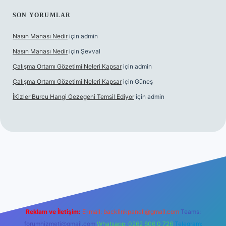
SON YORUMLAR
Nasın Manası Nedir
için
admin
Nasın Manası Nedir
için
Şevval
Çalışma Ortamı Gözetimi Neleri Kapsar
için
admin
Çalışma Ortamı Gözetimi Neleri Kapsar
için
Güneş
İKizler Burcu Hangi Gezegeni Temsil Ediyor
için
admin
er
Reklam ve İletişim:
E-mail:
backlinkpaneli@gmail.com
Teams:
forumhizmeti@gmail.com
Whatsapp: 0262 606 0 726
Telegram: