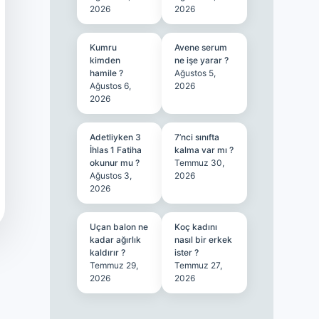
2026
2026
Kumru
Avene serum
kimden
ne işe yarar ?
hamile ?
Ağustos 5,
Ağustos 6,
2026
2026
Adetliyken 3
7’nci sınıfta
İhlas 1 Fatiha
kalma var mı ?
okunur mu ?
Temmuz 30,
Ağustos 3,
2026
2026
Uçan balon ne
Koç kadını
kadar ağırlık
nasıl bir erkek
kaldırır ?
ister ?
Temmuz 29,
Temmuz 27,
2026
2026