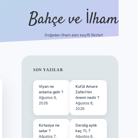
Bahçe ve İlham
Doğadan ilham alan keyifli fikirler!
ilbet yeni giriş
ilbet giriş
vdcasino giriş
betexper
SIDEBAR
SON YAZILAR
Viyan ne
Kut’ül Amare
anlama gelir ?
Zaferi’nin
Ağustos 9,
önemi nedir ?
2026
Ağustos 8,
2026
Kırtasiye ne
Derslig aylık
satar ?
kaç TL ?
Ağustos 7,
Ağustos 6,