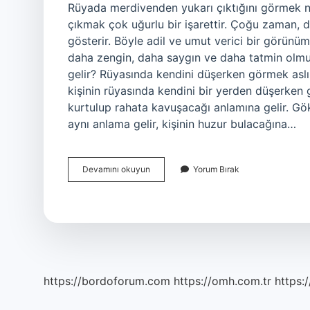
Rüyada merdivenden yukarı çıktığını görmek n
çıkmak çok uğurlu bir işarettir. Çoğu zaman, 
gösterir. Böyle adil ve umut verici bir görünüm
daha zengin, daha saygın ve daha tatmin olmuş
gelir? Rüyasında kendini düşerken görmek aslı
kişinin rüyasında kendini bir yerden düşerken 
kurtulup rahata kavuşacağı anlamına gelir. Gö
aynı anlama gelir, kişinin huzur bulacağına…
Rüyada
Devamını okuyun
Yorum Bırak
Merdivenden
Düştüğünü
Görmek
Ne
Anlama
Gelir
https://bordoforum.com
https://omh.com.tr
https:/