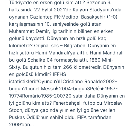
Türkiye’de en erken golü kim attı? Sezonun 6.
haftasında 22 Eylül 2021’de Kalyon Stadyumu’nda
oynanan Gaziantep FK-Medipol Başakşehir (1-0)
karşılaşmasının 10. saniyesinde golü atan
Muhammet Demir, lig tarihinin bilinen en erken
golünü kaydetti. Dünyanın en hızlı golü kaç
kilometre? Orijinal ses – Bilgraben. Dünyanın en
hızlı şutörü Hami Mandıralı’ya aittir. Hami Mandıralı
bu golü Schalke 04 formasıyla attı. 1860 Mini-
Sixty. Bu şutun hızı tam 266 kilometredir. Dünyanın
en golcüsü kimdir? IFFHS
istatistikleri#OyuncuYıl1Cristiano Ronaldo2002-
bugün2Lionel Messi★2004-bugün3Pelé★1957-
19774Romário1985-200720 satır daha Dünyanın en
iyi golünü kim attı? Fenerbahçeli futbolcu Miroslav
Stoch, dünya çapında yılın en iyi golüne verilen
Puskas Ödülü’nün sahibi oldu. FIFA tarafından
2009’dan…