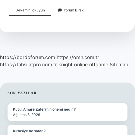
Dünyanın
Devamını okuyun
Yorum Bırak
En
Hızlı
Golü
Kime
Aittir
https://bordoforum.com
https://omh.com.tr
https://tahsilatpro.com.tr
knight online
nttgame
Sitemap
SIDEBAR
SON YAZILAR
Kut’ül Amare Zaferi’nin önemi nedir ?
Ağustos 8, 2026
Kırtasiye ne satar ?