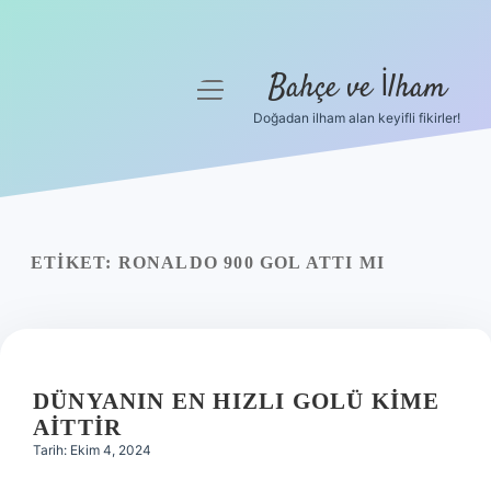
Bahçe ve İlham
menüyü
aç
Doğadan ilham alan keyifli fikirler!
Anasayfa
Gizlilik Politikası
Yasal Uyarı
ETIKET:
RONALDO 900 GOL ATTI MI
Hakkımızda
DÜNYANIN EN HIZLI GOLÜ KIME
AITTIR
Tarih: Ekim 4, 2024