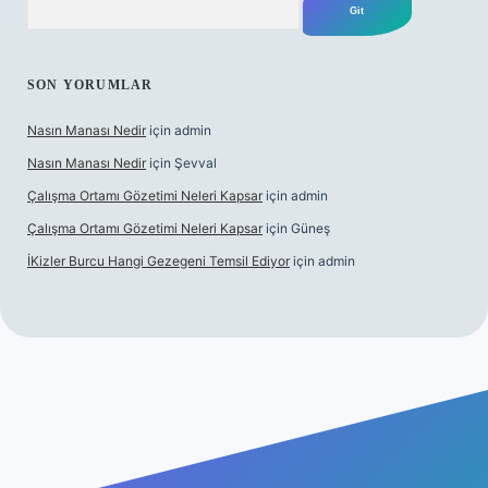
SON YORUMLAR
Nasın Manası Nedir
için
admin
Nasın Manası Nedir
için
Şevval
Çalışma Ortamı Gözetimi Neleri Kapsar
için
admin
Çalışma Ortamı Gözetimi Neleri Kapsar
için
Güneş
İKizler Burcu Hangi Gezegeni Temsil Ediyor
için
admin
ilbet yeni giriş
ilbet giriş
vdcasino giriş
betexper