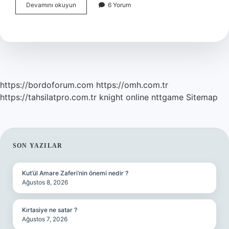
Bir
Devamını okuyun
6 Yorum
Çocuğun
Evdeki
Rolü
Nedir
https://bordoforum.com
https://omh.com.tr
https://tahsilatpro.com.tr
knight online
nttgame
Sitemap
SIDEBAR
SON YAZILAR
Kut’ül Amare Zaferi’nin önemi nedir ?
Ağustos 8, 2026
Kırtasiye ne satar ?
Ağustos 7, 2026