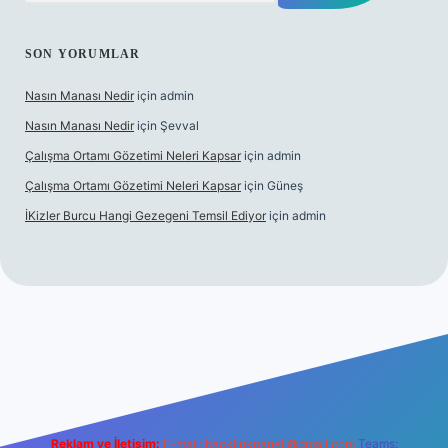
SON YORUMLAR
Nasın Manası Nedir
için
admin
Nasın Manası Nedir
için
Şevval
Çalışma Ortamı Gözetimi Neleri Kapsar
için
admin
Çalışma Ortamı Gözetimi Neleri Kapsar
için
Güneş
İKizler Burcu Hangi Gezegeni Temsil Ediyor
için
admin
ilbet yeni giriş
ilbet giriş
vdcasino giriş
betexper
Reklam ve İletişim:
E-mail:
backlinkpaneli@gmail.com
Teams: