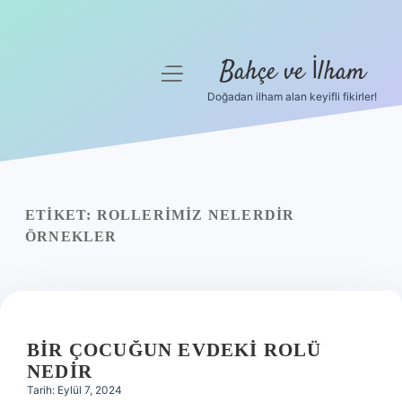
Bahçe ve İlham
menüyü
aç
Doğadan ilham alan keyifli fikirler!
Anasayfa
Gizlilik Politikası
Yasal Uyarı
ETIKET:
ROLLERIMIZ NELERDIR
ÖRNEKLER
Hakkımızda
BIR ÇOCUĞUN EVDEKI ROLÜ
NEDIR
Tarih: Eylül 7, 2024