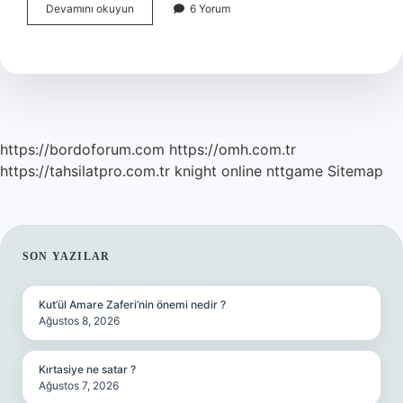
Mimarlık
Devamını okuyun
6 Yorum
Türleri
Nelerdir
https://bordoforum.com
https://omh.com.tr
https://tahsilatpro.com.tr
knight online
nttgame
Sitemap
SIDEBAR
SON YAZILAR
Kut’ül Amare Zaferi’nin önemi nedir ?
Ağustos 8, 2026
Kırtasiye ne satar ?
Ağustos 7, 2026