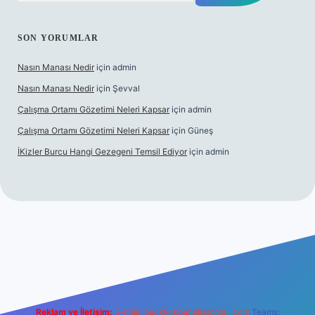
SON YORUMLAR
Nasın Manası Nedir
için
admin
Nasın Manası Nedir
için
Şevval
Çalışma Ortamı Gözetimi Neleri Kapsar
için
admin
Çalışma Ortamı Gözetimi Neleri Kapsar
için
Güneş
İKizler Burcu Hangi Gezegeni Temsil Ediyor
için
admin
ilbet yeni giriş
ilbet giriş
vdcasino giriş
betexper
Reklam ve İletişim:
E-mail:
backlinkpaneli@gmail.com
Teams: