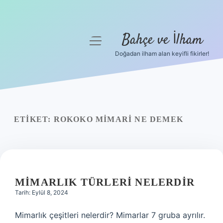
Bahçe ve İlham
menüyü
aç
Doğadan ilham alan keyifli fikirler!
Anasayfa
Gizlilik Politikası
Yasal Uyarı
ETIKET:
ROKOKO MIMARI NE DEMEK
Hakkımızda
MIMARLIK TÜRLERI NELERDIR
Tarih: Eylül 8, 2024
Mimarlık çeşitleri nelerdir? Mimarlar 7 gruba ayrılır.