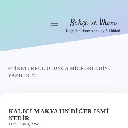
Bahçe ve İlham
menüyü
aç
Doğadan ilham alan keyifli fikirler!
Anasayfa
Gizlilik Politikası
Yasal Uyarı
ETIKET:
REGL OLUNCA MICROBLADING
YAPILIR MI
Hakkımızda
KALICI MAKYAJIN DIĞER ISMI
NEDIR
Tarih: Ekim 3, 2024