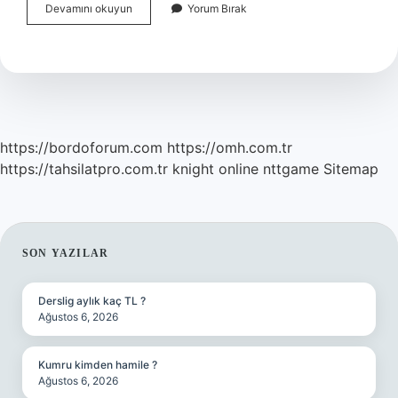
Kalıcı
Devamını okuyun
Yorum Bırak
Makyajın
Diğer
Ismi
Nedir
https://bordoforum.com
https://omh.com.tr
https://tahsilatpro.com.tr
knight online
nttgame
Sitemap
SIDEBAR
SON YAZILAR
Derslig aylık kaç TL ?
Ağustos 6, 2026
Kumru kimden hamile ?
Ağustos 6, 2026