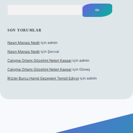
Arama
SON YORUMLAR
Nasın Manası Nedir
için
admin
Nasın Manası Nedir
için
Şevval
Çalışma Ortamı Gözetimi Neleri Kapsar
için
admin
Çalışma Ortamı Gözetimi Neleri Kapsar
için
Güneş
İKizler Burcu Hangi Gezegeni Temsil Ediyor
için
admin
ilbet yeni giriş
ilbet giriş
vdcasino giriş
betexper