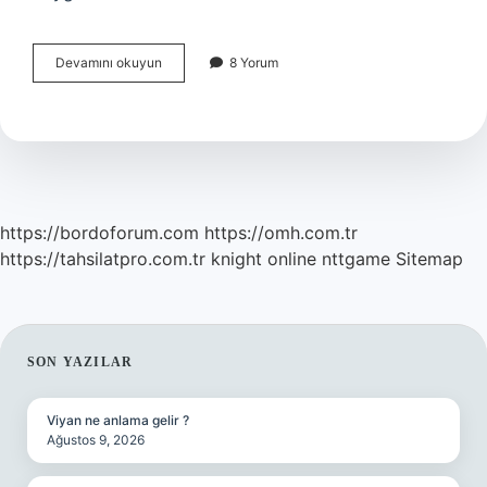
Dini
Devamını okuyun
8 Yorum
Anlamda
Rahmet
Ne
Demek
https://bordoforum.com
https://omh.com.tr
https://tahsilatpro.com.tr
knight online
nttgame
Sitemap
SIDEBAR
SON YAZILAR
Viyan ne anlama gelir ?
Ağustos 9, 2026