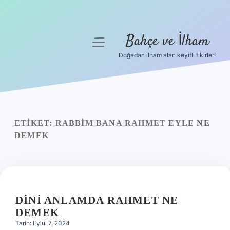
Bahçe ve İlham
menüyü
aç
Doğadan ilham alan keyifli fikirler!
Anasayfa
Gizlilik Politikası
Yasal Uyarı
ETIKET:
RABBIM BANA RAHMET EYLE NE
DEMEK
Hakkımızda
DINI ANLAMDA RAHMET NE
DEMEK
Tarih: Eylül 7, 2024