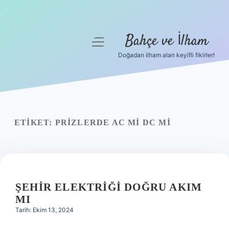
Bahçe ve İlham
menüyü
aç
Doğadan ilham alan keyifli fikirler!
Anasayfa
Gizlilik Politikası
Yasal Uyarı
ETIKET:
PRIZLERDE AC MI DC MI
Hakkımızda
ŞEHIR ELEKTRIĞI DOĞRU AKIM
MI
Tarih: Ekim 13, 2024