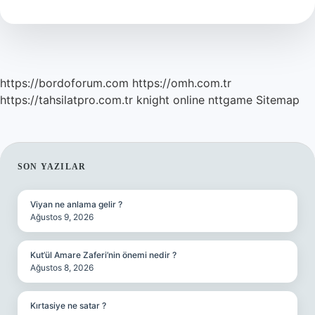
Akım
Mı
https://bordoforum.com
https://omh.com.tr
https://tahsilatpro.com.tr
knight online
nttgame
Sitemap
SIDEBAR
SON YAZILAR
Viyan ne anlama gelir ?
Ağustos 9, 2026
Kut’ül Amare Zaferi’nin önemi nedir ?
Ağustos 8, 2026
Kırtasiye ne satar ?