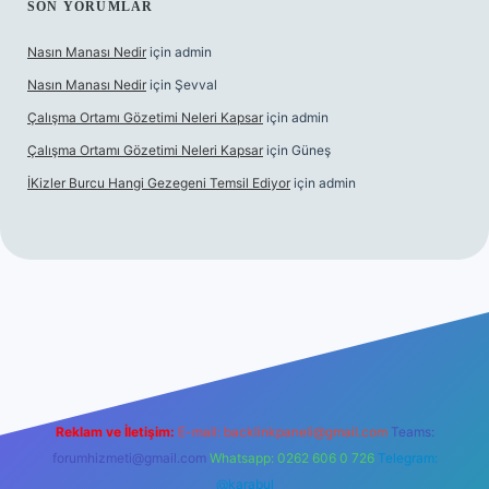
SON YORUMLAR
Nasın Manası Nedir
için
admin
Nasın Manası Nedir
için
Şevval
Çalışma Ortamı Gözetimi Neleri Kapsar
için
admin
Çalışma Ortamı Gözetimi Neleri Kapsar
için
Güneş
İKizler Burcu Hangi Gezegeni Temsil Ediyor
için
admin
er
Reklam ve İletişim:
E-mail:
backlinkpaneli@gmail.com
Teams:
forumhizmeti@gmail.com
Whatsapp: 0262 606 0 726
Telegram:
@karabul