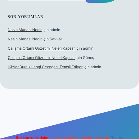
SON YORUMLAR
Nasın Manası Nedir
için
admin
Nasın Manası Nedir
için
Şevval
Çalışma Ortamı Gözetimi Neleri Kapsar
için
admin
Çalışma Ortamı Gözetimi Neleri Kapsar
için
Güneş
İKizler Burcu Hangi Gezegeni Temsil Ediyor
için
admin
ilbet yeni giriş
ilbet giriş
vdcasino giriş
betexper
Reklam ve İletişim:
E-mail:
backlinkpaneli@gmail.com
Teams: