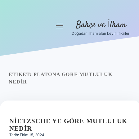
Bahçe ve İlham
menüyü
aç
Doğadan ilham alan keyifli fikirler!
Anasayfa
Gizlilik Politikası
Yasal Uyarı
ETIKET:
PLATONA GÖRE MUTLULUK
NEDIR
Hakkımızda
NIETZSCHE YE GÖRE MUTLULUK
NEDIR
Tarih: Ekim 15, 2024