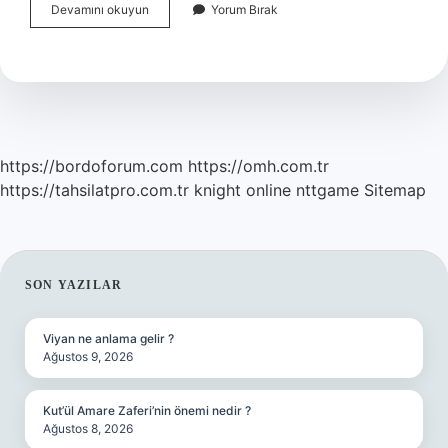
Nietzsche
Devamını okuyun
Yorum Bırak
Ye
Göre
Mutluluk
Nedir
https://bordoforum.com
https://omh.com.tr
https://tahsilatpro.com.tr
knight online
nttgame
Sitemap
SIDEBAR
SON YAZILAR
Viyan ne anlama gelir ?
Ağustos 9, 2026
Kut’ül Amare Zaferi’nin önemi nedir ?
Ağustos 8, 2026