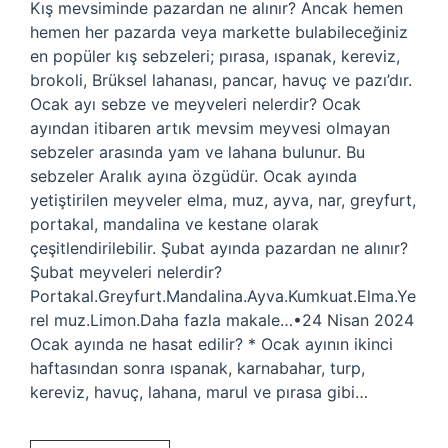
Kış mevsiminde pazardan ne alınır? Ancak hemen
hemen her pazarda veya markette bulabileceğiniz
en popüler kış sebzeleri; pırasa, ıspanak, kereviz,
brokoli, Brüksel lahanası, pancar, havuç ve pazı’dır.
Ocak ayı sebze ve meyveleri nelerdir? Ocak
ayından itibaren artık mevsim meyvesi olmayan
sebzeler arasında yam ve lahana bulunur. Bu
sebzeler Aralık ayına özgüdür. Ocak ayında
yetiştirilen meyveler elma, muz, ayva, nar, greyfurt,
portakal, mandalina ve kestane olarak
çeşitlendirilebilir. Şubat ayında pazardan ne alınır?
Şubat meyveleri nelerdir?
Portakal.Greyfurt.Mandalina.Ayva.Kumkuat.Elma.Ye
rel muz.Limon.Daha fazla makale…•24 Nisan 2024
Ocak ayında ne hasat edilir? * Ocak ayının ikinci
haftasından sonra ıspanak, karnabahar, turp,
kereviz, havuç, lahana, marul ve pırasa gibi…