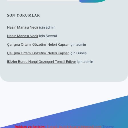
SON YORUMLAR
Nasın Manası Nedir
için
admin
Nasın Manası Nedir
için
Şevval
Çalışma Ortamı Gözetimi Neleri Kapsar
için
admin
Çalışma Ortamı Gözetimi Neleri Kapsar
için
Güneş
İKizler Burcu Hangi Gezegeni Temsil Ediyor
için
admin
ilbet yeni giriş
ilbet giriş
vdcasino giriş
betexper
Reklam ve İletişim:
E-mail:
backlinkpaneli@gmail.com
Teams: