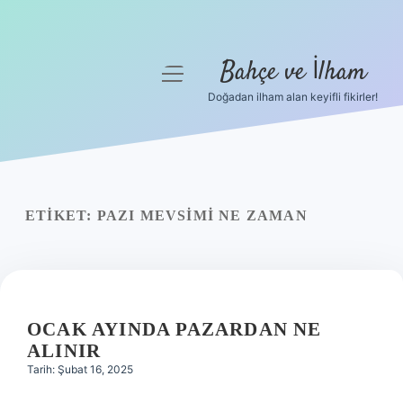
Bahçe ve İlham
menüyü
aç
Doğadan ilham alan keyifli fikirler!
Anasayfa
Gizlilik Politikası
Yasal Uyarı
ETIKET:
PAZI MEVSIMI NE ZAMAN
Hakkımızda
OCAK AYINDA PAZARDAN NE
ALINIR
Tarih: Şubat 16, 2025