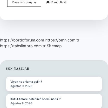
Ocak
Devamını okuyun
Yorum Bırak
Ayında
Pazardan
Ne
Alınır
https://bordoforum.com
https://omh.com.tr
https://tahsilatpro.com.tr
Sitemap
SIDEBAR
SON YAZILAR
Viyan ne anlama gelir ?
Ağustos 9, 2026
Kut’ül Amare Zaferi’nin önemi nedir ?
Ağustos 8, 2026