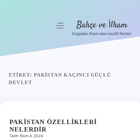
Bahçe ve İlham
menüyü
aç
Doğadan ilham alan keyifli fikirler!
Anasayfa
Gizlilik Politikası
Yasal Uyarı
ETIKET:
PAKISTAN KAÇINCI GÜÇLÜ
DEVLET
Hakkımızda
PAKISTAN ÖZELLIKLERI
NELERDIR
Tarih: Ekim 4, 2024