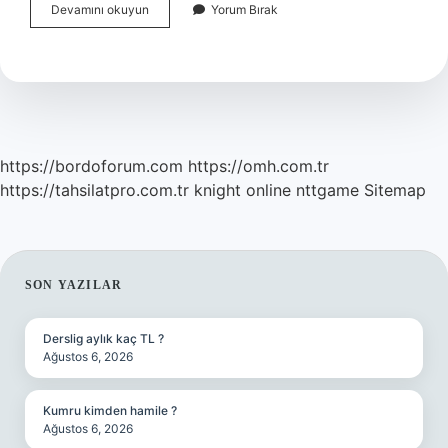
Pakistan
Devamını okuyun
Yorum Bırak
Özellikleri
Nelerdir
https://bordoforum.com
https://omh.com.tr
https://tahsilatpro.com.tr
knight online
nttgame
Sitemap
SIDEBAR
SON YAZILAR
Derslig aylık kaç TL ?
Ağustos 6, 2026
Kumru kimden hamile ?
Ağustos 6, 2026