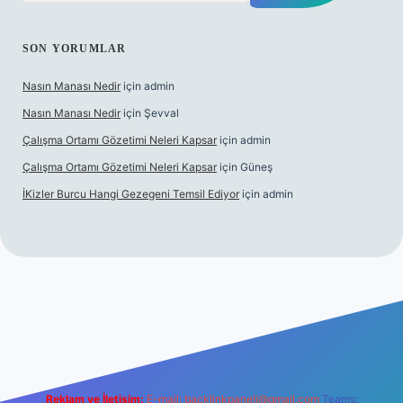
SON YORUMLAR
Nasın Manası Nedir
için
admin
Nasın Manası Nedir
için
Şevval
Çalışma Ortamı Gözetimi Neleri Kapsar
için
admin
Çalışma Ortamı Gözetimi Neleri Kapsar
için
Güneş
İKizler Burcu Hangi Gezegeni Temsil Ediyor
için
admin
ilbet yeni giriş
ilbet giriş
vdcasino giriş
betexper
Reklam ve İletişim:
E-mail:
backlinkpaneli@gmail.com
Teams: