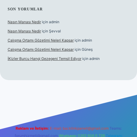
SON YORUMLAR
Nasın Manası Nedir
için
admin
Nasın Manası Nedir
için
Şevval
Çalışma Ortamı Gözetimi Neleri Kapsar
için
admin
Çalışma Ortamı Gözetimi Neleri Kapsar
için
Güneş
İKizler Burcu Hangi Gezegeni Temsil Ediyor
için
admin
er
Reklam ve İletişim:
E-mail:
backlinkpaneli@gmail.com
Teams:
forumhizmeti@gmail.com
Whatsapp: 0262 606 0 726
Telegram: