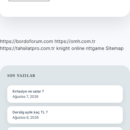
Yaşı
Kaç
https://bordoforum.com
https://omh.com.tr
https://tahsilatpro.com.tr
knight online
nttgame
Sitemap
SIDEBAR
SON YAZILAR
Kırtasiye ne satar ?
Ağustos 7, 2026
Derslig aylık kaç TL ?
Ağustos 6, 2026