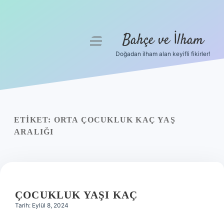
Bahçe ve İlham
menüyü
aç
Doğadan ilham alan keyifli fikirler!
Anasayfa
Gizlilik Politikası
Yasal Uyarı
ETIKET:
ORTA ÇOCUKLUK KAÇ YAŞ
ARALIĞI
Hakkımızda
ÇOCUKLUK YAŞI KAÇ
Tarih: Eylül 8, 2024