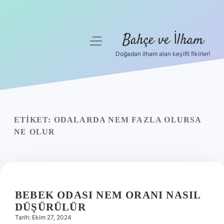
Bahçe ve İlham
menüyü
aç
Doğadan ilham alan keyifli fikirler!
Anasayfa
Gizlilik Politikası
Yasal Uyarı
ETIKET:
ODALARDA NEM FAZLA OLURSA
NE OLUR
Hakkımızda
BEBEK ODASI NEM ORANI NASIL
DÜŞÜRÜLÜR
Tarih: Ekim 27, 2024