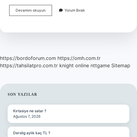
Bebek
Devamını okuyun
Yorum Bırak
Odası
Nem
Oranı
Nasıl
Düşürülür
https://bordoforum.com
https://omh.com.tr
https://tahsilatpro.com.tr
knight online
nttgame
Sitemap
SIDEBAR
SON YAZILAR
Kırtasiye ne satar ?
Ağustos 7, 2026
Derslig aylık kaç TL ?