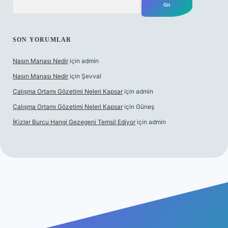
SON YORUMLAR
Nasın Manası Nedir
için
admin
Nasın Manası Nedir
için
Şevval
Çalışma Ortamı Gözetimi Neleri Kapsar
için
admin
Çalışma Ortamı Gözetimi Neleri Kapsar
için
Güneş
İKizler Burcu Hangi Gezegeni Temsil Ediyor
için
admin
r